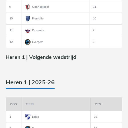
9
Uilenspiegel
11
10
Flemalle
10
11
Brussels
9
12
Evergem
0
Heren 1 | Volgende wedstrijd
Heren 1 | 2025-26
POS
CLUB
PTS
1
Eeklo
31