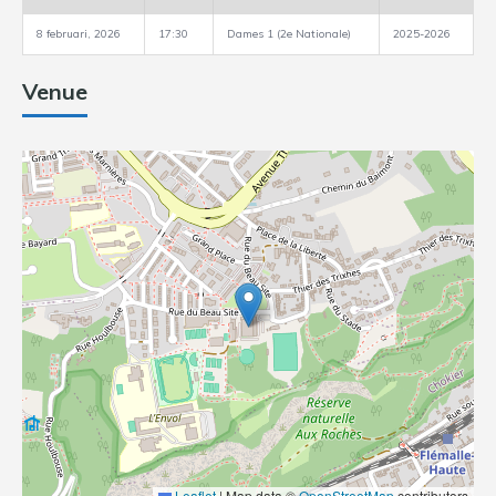
8 februari, 2026
17:30
Dames 1 (2e Nationale)
2025-2026
Venue
Leaflet
|
Map data ©
OpenStreetMap
contributors