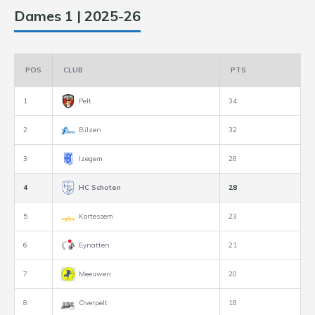
Dames 1 | 2025-26
POS
CLUB
PTS
1
Pelt
34
2
Bilzen
32
3
Izegem
28
4
HC Schoten
28
5
Kortessem
23
6
Eynatten
21
7
Meeuwen
20
8
Overpelt
18