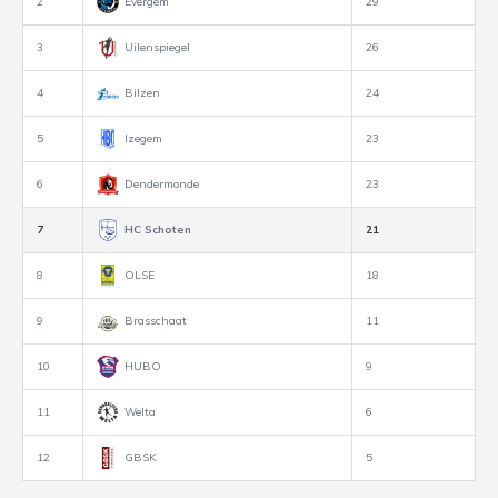
2
Evergem
29
3
Uilenspiegel
26
4
Bilzen
24
5
Izegem
23
6
Dendermonde
23
7
HC Schoten
21
8
OLSE
18
9
Brasschaat
11
10
HUBO
9
11
Welta
6
12
GBSK
5