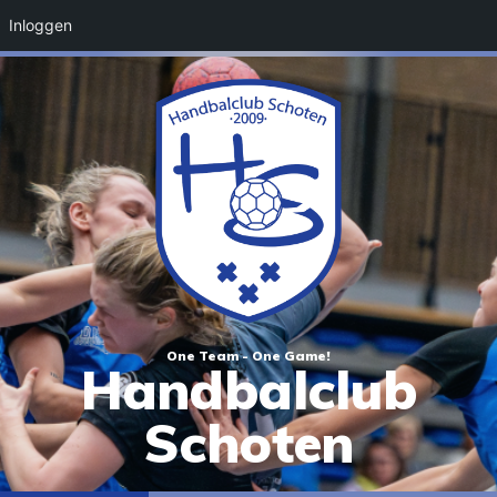
Inloggen
One Team - One Game!
Handbalclub
Schoten