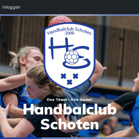
Inloggen
One Team - One Game!
Handbalclub
Schoten