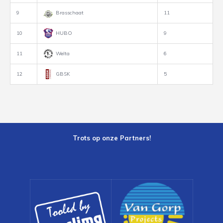
9
Brasschaat
11
10
HUBO
9
11
Welta
6
12
GBSK
5
Trots op onze Partners!