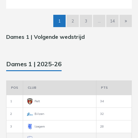
1
2
3
…
14
Dames 1 | Volgende wedstrijd
Dames 1 | 2025-26
POS
CLUB
PTS
1
Pelt
34
2
Bilzen
32
3
Izegem
28