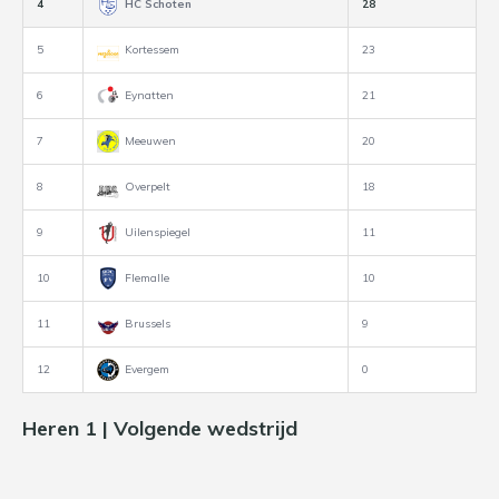
4
HC Schoten
28
5
Kortessem
23
6
Eynatten
21
7
Meeuwen
20
8
Overpelt
18
9
Uilenspiegel
11
10
Flemalle
10
11
Brussels
9
12
Evergem
0
Heren 1 | Volgende wedstrijd