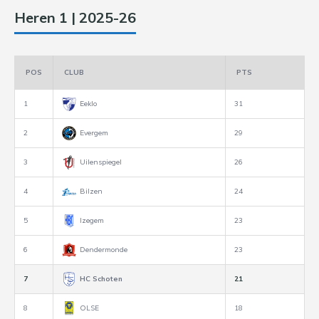
Heren 1 | 2025-26
POS
CLUB
PTS
1
Eeklo
31
2
Evergem
29
3
Uilenspiegel
26
4
Bilzen
24
5
Izegem
23
6
Dendermonde
23
7
HC Schoten
21
8
OLSE
18