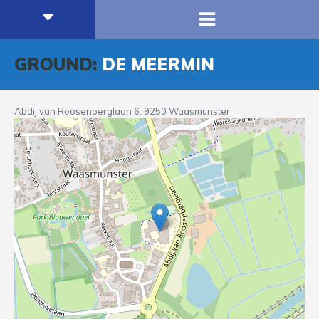
GROUND:
DE MEERMIN
Abdij van Roosenberglaan 6, 9250 Waasmunster