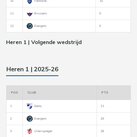
10
Flemalle
10
11
Brussels
9
12
Evergem
0
Heren 1 | Volgende wedstrijd
Heren 1 | 2025-26
POS
CLUB
PTS
1
Eeklo
31
2
Evergem
29
3
Uilenspiegel
26