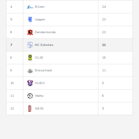
4
Bilzen
24
5
Izegem
23
6
Dendermonde
23
7
HC Schoten
21
8
OLSE
18
9
Brasschaat
11
10
HUBO
9
11
Welta
6
12
GBSK
5