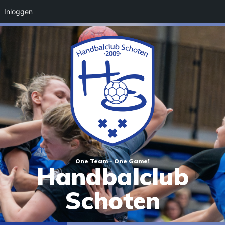
Inloggen
One Team - One Game!
Handbalclub
Schoten