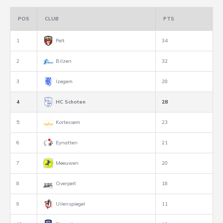
POS
CLUB
PTS
1
Pelt
34
2
Bilzen
32
3
Izegem
28
4
HC Schoten
28
5
Kortessem
23
6
Eynatten
21
7
Meeuwen
20
8
Overpelt
18
9
Uilenspiegel
11