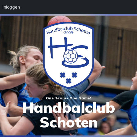
Inloggen
One Team - One Game!
Handbalclub
Schoten