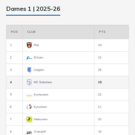
Dames 1 | 2025-26
POS
CLUB
PTS
1
Pelt
34
2
Bilzen
32
3
Izegem
28
4
HC Schoten
28
5
Kortessem
23
6
Eynatten
21
7
Meeuwen
20
8
Overpelt
18