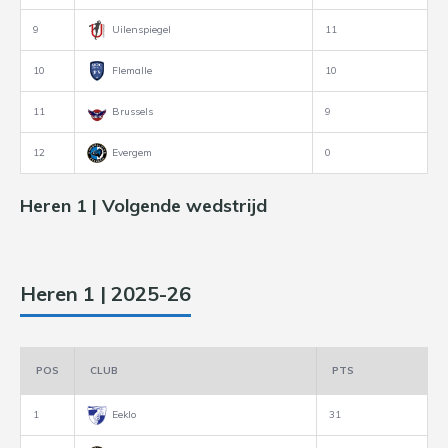
9
Uilenspiegel
11
10
Flemalle
10
11
Brussels
9
12
Evergem
0
Heren 1 | Volgende wedstrijd
Heren 1 | 2025-26
POS
CLUB
PTS
1
Eeklo
31