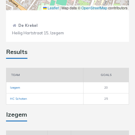
Leaflet
|
Map data ©
OpenStreetMap
contributors
De Krekel
Heilig Hartstraat 15, Izegem
Results
TEAM
GOALS
Izegem
20
HC Schoten
25
Izegem