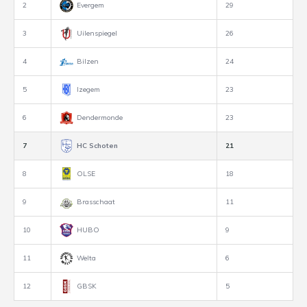
2
Evergem
29
3
Uilenspiegel
26
4
Bilzen
24
5
Izegem
23
6
Dendermonde
23
7
HC Schoten
21
8
OLSE
18
9
Brasschaat
11
10
HUBO
9
11
Welta
6
12
GBSK
5