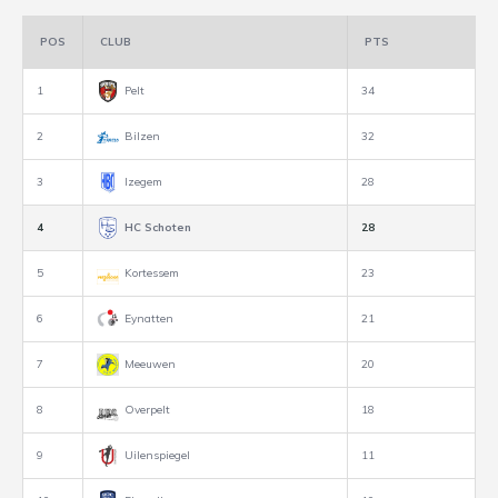
POS
CLUB
PTS
1
Pelt
34
2
Bilzen
32
3
Izegem
28
4
HC Schoten
28
5
Kortessem
23
6
Eynatten
21
7
Meeuwen
20
8
Overpelt
18
9
Uilenspiegel
11