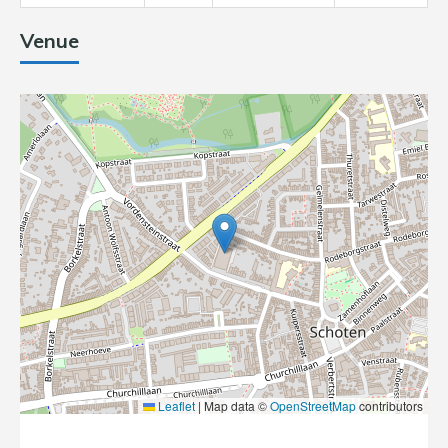
Venue
Leaflet
|
Map data ©
OpenStreetMap
contributors