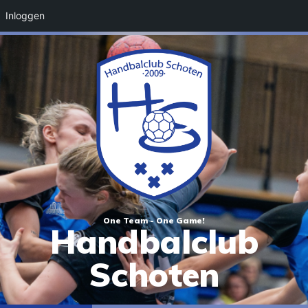
Inloggen
One Team - One Game!
Handbalclub
Schoten