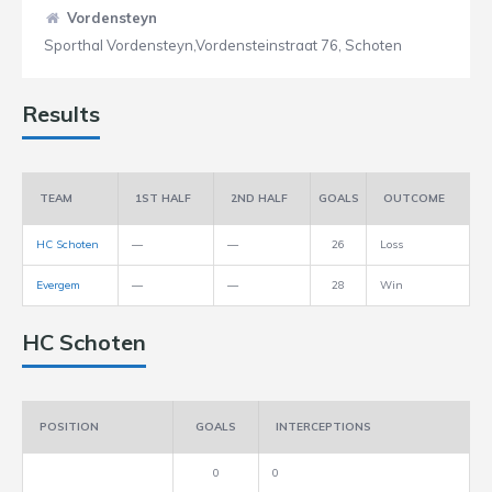
Vordensteyn
Sporthal Vordensteyn,Vordensteinstraat 76, Schoten
Results
TEAM
1ST HALF
2ND HALF
GOALS
OUTCOME
HC Schoten
—
—
26
Loss
Evergem
—
—
28
Win
HC Schoten
POSITION
GOALS
INTERCEPTIONS
0
0