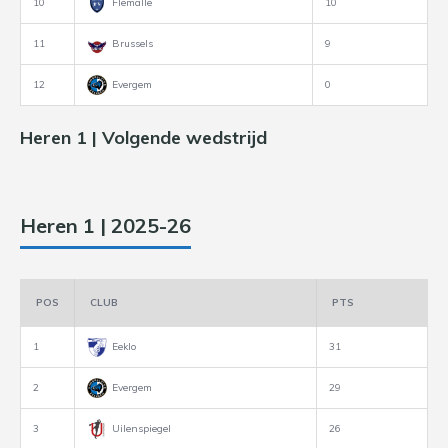
10
Flemalle
10
11
Brussels
9
12
Evergem
0
Heren 1 | Volgende wedstrijd
Heren 1 | 2025-26
POS
CLUB
PTS
1
Eeklo
31
2
Evergem
29
3
Uilenspiegel
26