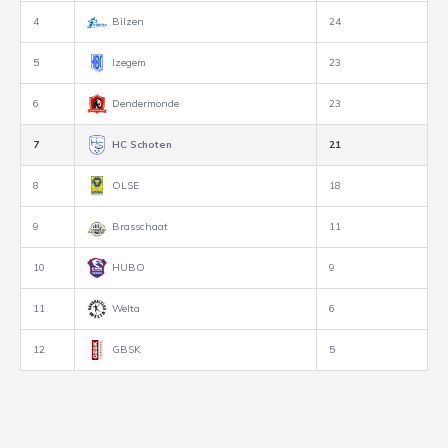
4
Bilzen
24
5
Izegem
23
6
Dendermonde
23
7
HC Schoten
21
8
OLSE
18
9
Brasschaat
11
10
HUBO
9
11
Welta
6
12
GBSK
5