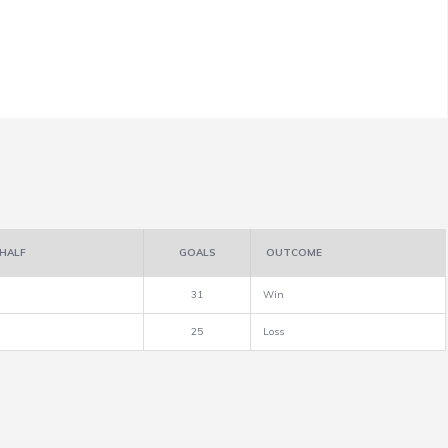
HALF
GOALS
OUTCOME
31
Win
25
Loss