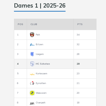
Dames 1 | 2025-26
POS
CLUB
PTS
1
Pelt
34
2
Bilzen
32
3
Izegem
28
4
HC Schoten
28
5
Kortessem
23
6
Eynatten
21
7
Meeuwen
20
8
Overpelt
18