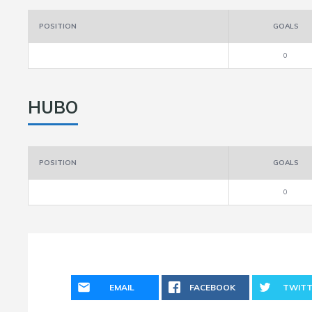
POSITION
GOALS
0
HUBO
POSITION
GOALS
0
EMAIL
FACEBOOK
TWITT