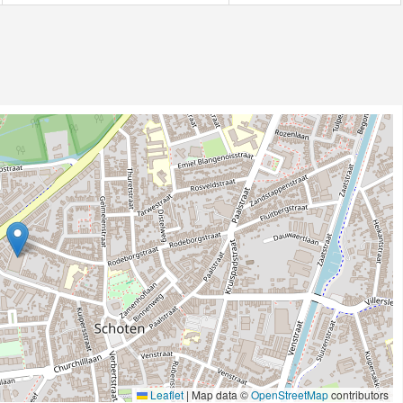
Leaflet
|
Map data ©
OpenStreetMap
contributors