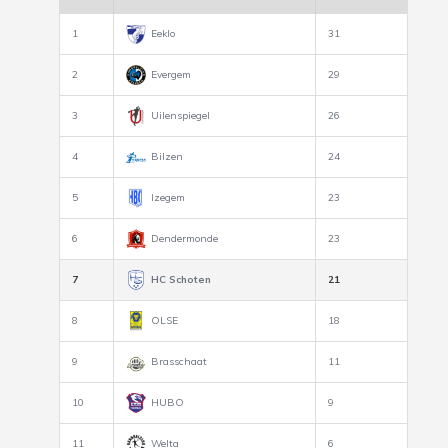
1
Eeklo
31
2
Evergem
29
3
Uilenspiegel
26
4
Bilzen
24
5
Izegem
23
6
Dendermonde
23
7
HC Schoten
21
8
OLSE
18
9
Brasschaat
11
10
HUBO
9
11
Welta
6