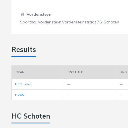
Vordensteyn
Sporthal Vordensteyn,Vordensteinstraat 76, Schoten
Results
TEAM
1ST HALF
2ND 
HC Schoten
—
—
HUBO
—
—
HC Schoten