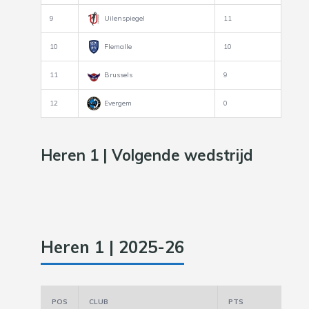
9
Uilenspiegel
11
10
Flemalle
10
11
Brussels
9
12
Evergem
0
Heren 1 | Volgende wedstrijd
Heren 1 | 2025-26
POS
CLUB
PTS