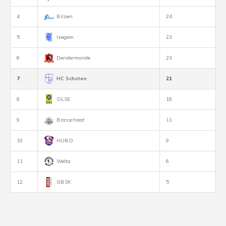
4
Bilzen
24
5
Izegem
23
6
Dendermonde
23
7
HC Schoten
21
8
OLSE
18
9
Brasschaat
11
10
HUBO
9
11
Welta
6
12
GBSK
5