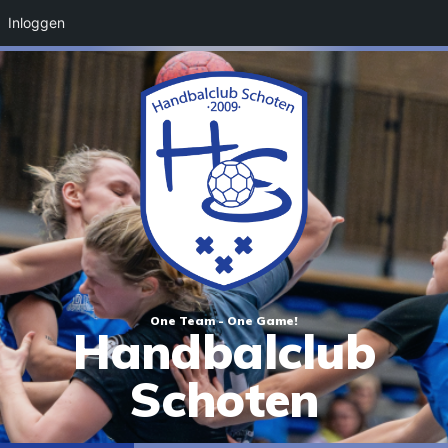
Inloggen
One Team - One Game!
Handbalclub
Schoten