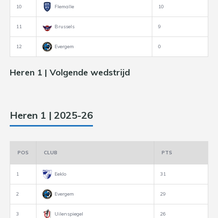
10
Flemalle
10
11
Brussels
9
12
Evergem
0
Heren 1 | Volgende wedstrijd
Heren 1 | 2025-26
POS
CLUB
PTS
1
Eeklo
31
2
Evergem
29
3
Uilenspiegel
26