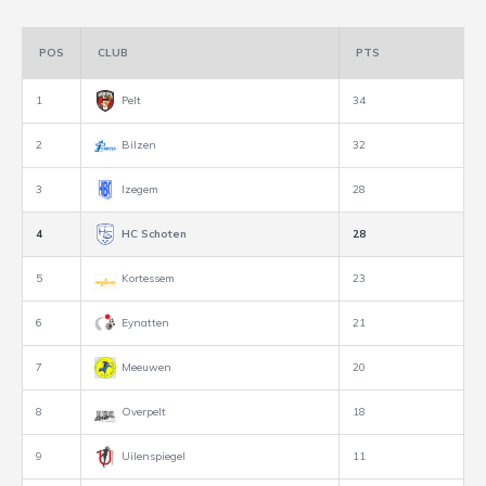
POS
CLUB
PTS
1
Pelt
34
2
Bilzen
32
3
Izegem
28
4
HC Schoten
28
5
Kortessem
23
6
Eynatten
21
7
Meeuwen
20
8
Overpelt
18
9
Uilenspiegel
11