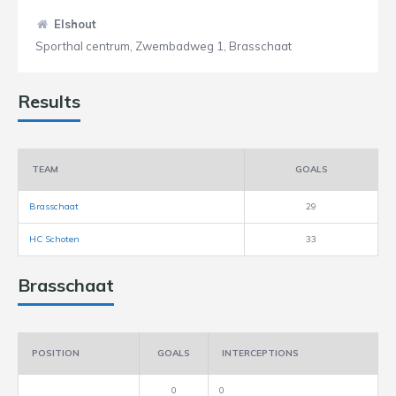
Elshout
Sporthal centrum, Zwembadweg 1, Brasschaat
Results
TEAM
GOALS
Brasschaat
29
HC Schoten
33
Brasschaat
POSITION
GOALS
INTERCEPTIONS
0
0