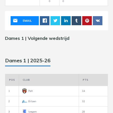
0
0
EMAIL
Dames 1 | Volgende wedstrijd
Dames 1 | 2025-26
POS
CLUB
PTS
1
Pelt
34
2
Bilzen
32
3
Izegem
28