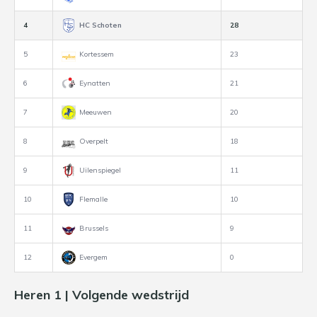
4
HC Schoten
28
5
Kortessem
23
6
Eynatten
21
7
Meeuwen
20
8
Overpelt
18
9
Uilenspiegel
11
10
Flemalle
10
11
Brussels
9
12
Evergem
0
Heren 1 | Volgende wedstrijd