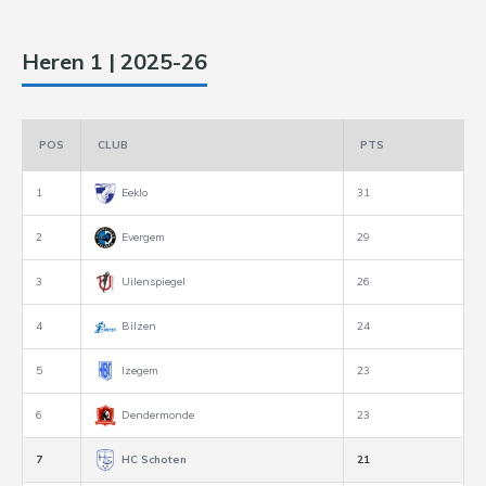
Heren 1 | 2025-26
POS
CLUB
PTS
1
Eeklo
31
2
Evergem
29
3
Uilenspiegel
26
4
Bilzen
24
5
Izegem
23
6
Dendermonde
23
7
HC Schoten
21