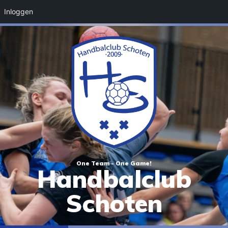
Inloggen
One Team - One Game!
Handbalclub
Schoten