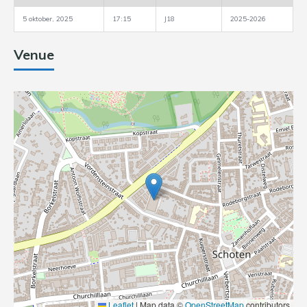
5 oktober, 2025
17:15
J18
2025-2026
Venue
Leaflet
|
Map data ©
OpenStreetMap
contributors