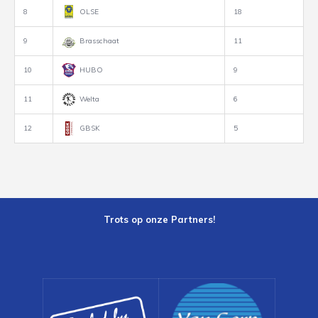
8
OLSE
18
9
Brasschaat
11
10
HUBO
9
11
Welta
6
12
GBSK
5
Trots op onze Partners!