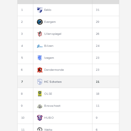
1
Eeklo
31
2
Evergem
29
3
Uilenspiegel
26
4
Bilzen
24
5
Izegem
23
6
Dendermonde
23
7
HC Schoten
21
8
OLSE
18
9
Brasschaat
11
10
HUBO
9
11
Welta
6