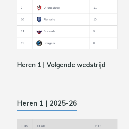
9
Uilenspiegel
11
10
Flemalle
10
11
Brussels
9
12
Evergem
0
Heren 1 | Volgende wedstrijd
Heren 1 | 2025-26
POS
CLUB
PTS