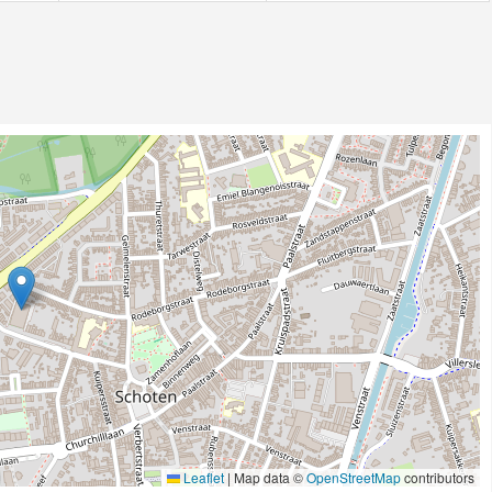
Leaflet
|
Map data ©
OpenStreetMap
contributors