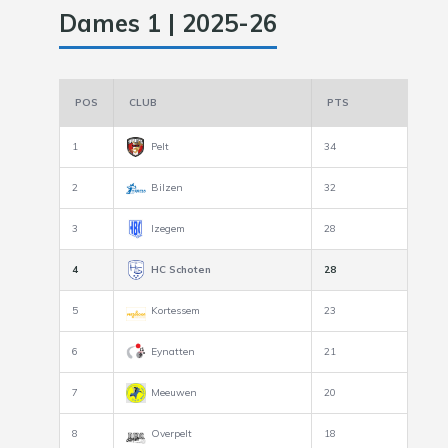
Dames 1 | 2025-26
POS
CLUB
PTS
1
Pelt
34
2
Bilzen
32
3
Izegem
28
4
HC Schoten
28
5
Kortessem
23
6
Eynatten
21
7
Meeuwen
20
8
Overpelt
18