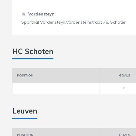
Vordensteyn
Sporthal Vordensteyn,Vordensteinstraat 76, Schoten
HC Schoten
POSITION
GOALS
0
Leuven
POSITION
GOALS