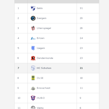
1
Eeklo
31
2
Evergem
29
3
Uilenspiegel
26
4
Bilzen
24
5
Izegem
23
6
Dendermonde
23
7
HC Schoten
21
8
OLSE
18
9
Brasschaat
11
10
HUBO
9
11
Welta
6