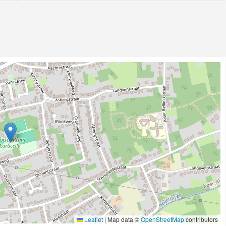
Leaflet
|
Map data ©
OpenStreetMap
contributors