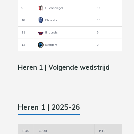
9
Uilenspiegel
11
10
Flemalle
10
11
Brussels
9
12
Evergem
0
Heren 1 | Volgende wedstrijd
Heren 1 | 2025-26
POS
CLUB
PTS