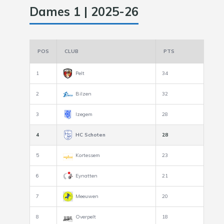
Dames 1 | 2025-26
POS
CLUB
PTS
1
Pelt
34
2
Bilzen
32
3
Izegem
28
4
HC Schoten
28
5
Kortessem
23
6
Eynatten
21
7
Meeuwen
20
8
Overpelt
18