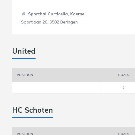
Sporthal Curticella, Koersel
Sportlaan 20, 3582 Beringen
United
POSITION
GOALS
0
HC Schoten
POSITION
GOALS