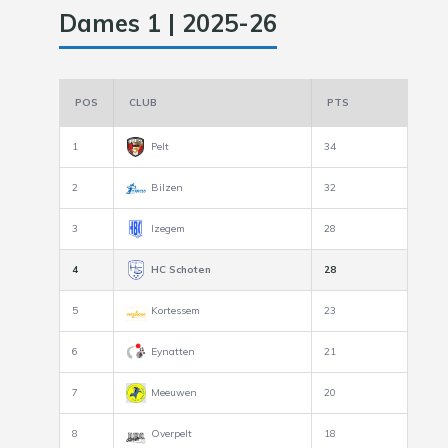
Dames 1 | 2025-26
POS
CLUB
PTS
1
Pelt
34
2
Bilzen
32
3
Izegem
28
4
HC Schoten
28
5
Kortessem
23
6
Eynatten
21
7
Meeuwen
20
8
Overpelt
18