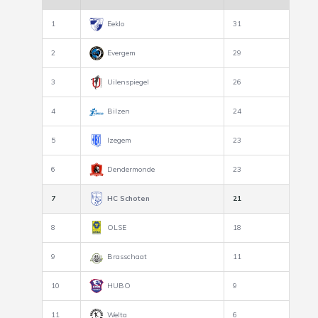
1
Eeklo
31
2
Evergem
29
3
Uilenspiegel
26
4
Bilzen
24
5
Izegem
23
6
Dendermonde
23
7
HC Schoten
21
8
OLSE
18
9
Brasschaat
11
10
HUBO
9
11
Welta
6