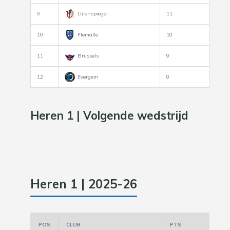
9
Uilenspiegel
11
10
Flemalle
10
11
Brussels
9
12
Evergem
0
Heren 1 | Volgende wedstrijd
Heren 1 | 2025-26
POS
CLUB
PTS