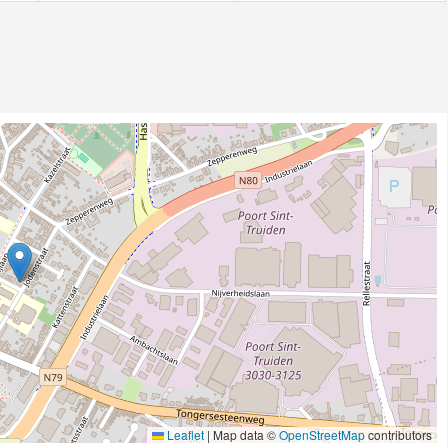
Leaflet
|
Map data ©
OpenStreetMap
contributors