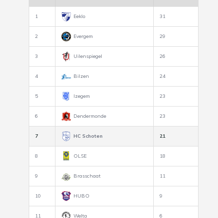
1
Eeklo
31
2
Evergem
29
3
Uilenspiegel
26
4
Bilzen
24
5
Izegem
23
6
Dendermonde
23
7
HC Schoten
21
8
OLSE
18
9
Brasschaat
11
10
HUBO
9
11
Welta
6