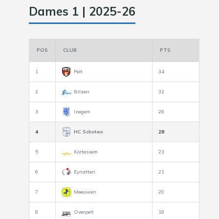
Dames 1 | 2025-26
POS
CLUB
PTS
1
Pelt
34
2
Bilzen
32
3
Izegem
28
4
HC Schoten
28
5
Kortessem
23
6
Eynatten
21
7
Meeuwen
20
8
Overpelt
18