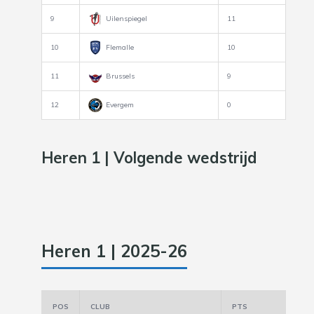
9
Uilenspiegel
11
10
Flemalle
10
11
Brussels
9
12
Evergem
0
Heren 1 | Volgende wedstrijd
Heren 1 | 2025-26
POS
CLUB
PTS