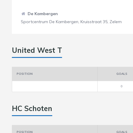
De Kambergen
Sportcentrum De Kambergen, Kruisstraat 35, Zelem
United West T
POSITION
GOALS
0
HC Schoten
POSITION
GOALS