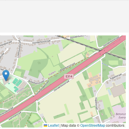
Leaflet
|
Map data ©
OpenStreetMap
contributors