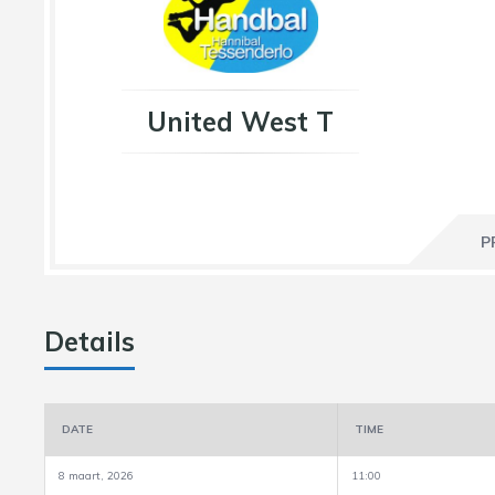
United West T
P
Details
DATE
TIME
8 maart, 2026
11:00