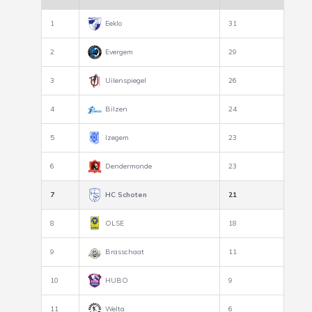
1
Eeklo
31
2
Evergem
29
3
Uilenspiegel
26
4
Bilzen
24
5
Izegem
23
6
Dendermonde
23
7
HC Schoten
21
8
OLSE
18
9
Brasschaat
11
10
HUBO
9
11
Welta
6