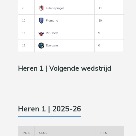
9
Uilenspiegel
11
10
Flemalle
10
11
Brussels
9
12
Evergem
0
Heren 1 | Volgende wedstrijd
Heren 1 | 2025-26
POS
CLUB
PTS