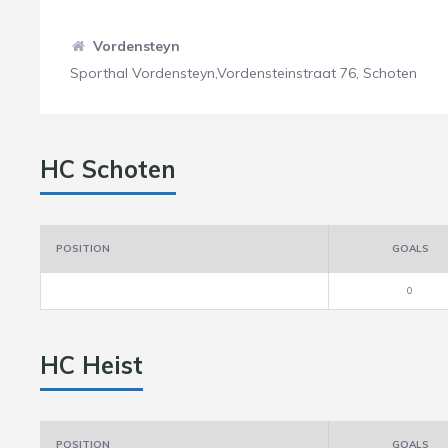
Vordensteyn
Sporthal Vordensteyn,Vordensteinstraat 76, Schoten
HC Schoten
POSITION
GOALS
0
HC Heist
POSITION
GOALS