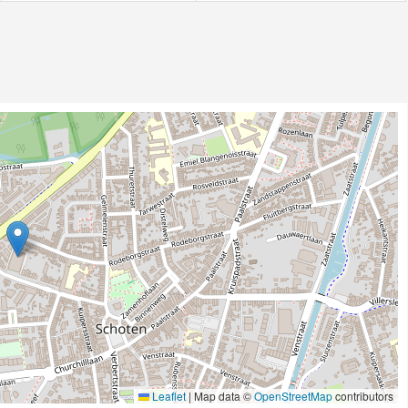
Leaflet
|
Map data ©
OpenStreetMap
contributors