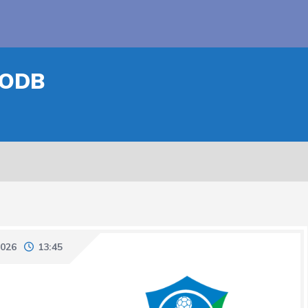
-ODB
2026
13:45