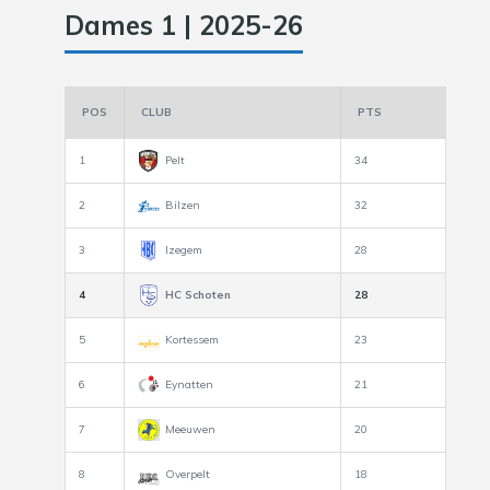
Dames 1 | 2025-26
POS
CLUB
PTS
1
Pelt
34
2
Bilzen
32
3
Izegem
28
4
HC Schoten
28
5
Kortessem
23
6
Eynatten
21
7
Meeuwen
20
8
Overpelt
18