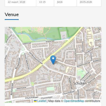
22 maart, 2026
13:15
JM16
2025-2026
Venue
Leaflet
|
Map data ©
OpenStreetMap
contributors