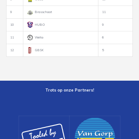
9
Brasschaat
11
10
HUBO
9
11
Welta
6
12
GBSK
5
Trots op onze Partners!