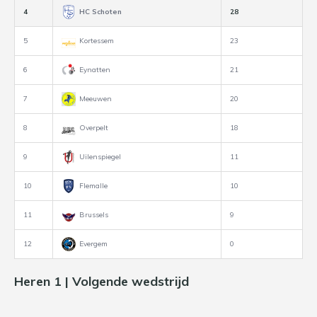
4
HC Schoten
28
5
Kortessem
23
6
Eynatten
21
7
Meeuwen
20
8
Overpelt
18
9
Uilenspiegel
11
10
Flemalle
10
11
Brussels
9
12
Evergem
0
Heren 1 | Volgende wedstrijd