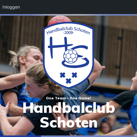
Inloggen
One Team - One Game!
Handbalclub
Schoten