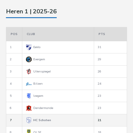
Heren 1 | 2025-26
POS
CLUB
PTS
1
Eeklo
31
2
Evergem
29
3
Uilenspiegel
26
4
Bilzen
24
5
Izegem
23
6
Dendermonde
23
7
HC Schoten
21
8
OLSE
18