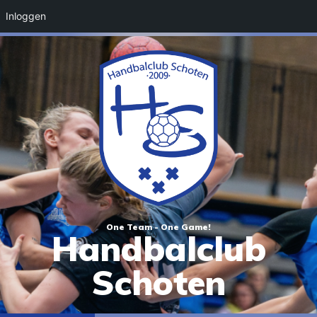
Inloggen
One Team - One Game!
Handbalclub
Schoten