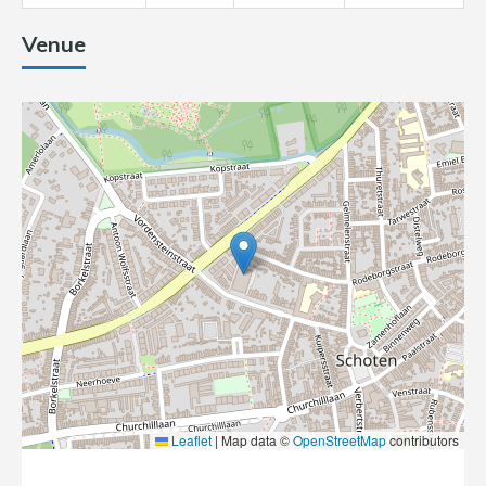
Venue
Leaflet
|
Map data ©
OpenStreetMap
contributors