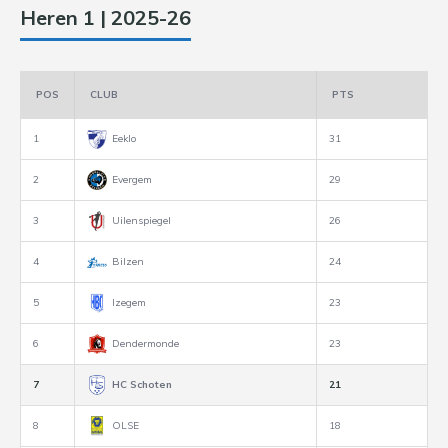
Heren 1 | 2025-26
POS
CLUB
PTS
1
Eeklo
31
2
Evergem
29
3
Uilenspiegel
26
4
Bilzen
24
5
Izegem
23
6
Dendermonde
23
7
HC Schoten
21
8
OLSE
18