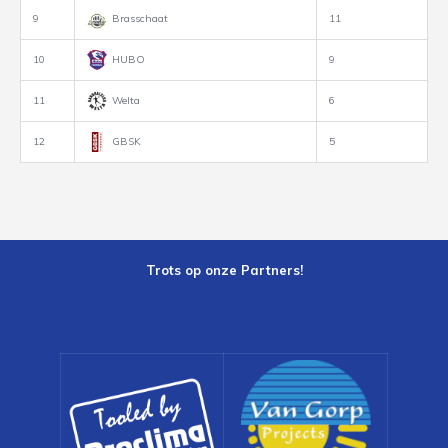
9
Brasschaat
11
10
HUBO
9
11
Welta
6
12
GBSK
5
Trots op onze Partners!