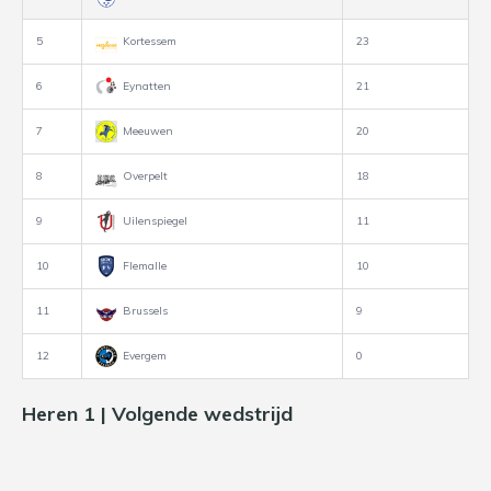
5
Kortessem
23
6
Eynatten
21
7
Meeuwen
20
8
Overpelt
18
9
Uilenspiegel
11
10
Flemalle
10
11
Brussels
9
12
Evergem
0
Heren 1 | Volgende wedstrijd