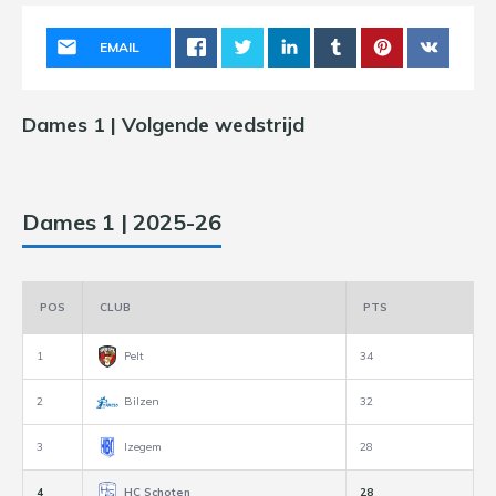
EMAIL
Dames 1 | Volgende wedstrijd
Dames 1 | 2025-26
POS
CLUB
PTS
1
Pelt
34
2
Bilzen
32
3
Izegem
28
4
HC Schoten
28