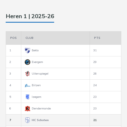
Heren 1 | 2025-26
POS
CLUB
PTS
1
Eeklo
31
2
Evergem
29
3
Uilenspiegel
26
4
Bilzen
24
5
Izegem
23
6
Dendermonde
23
7
HC Schoten
21