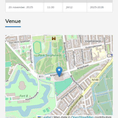
29 november, 2025
11:30
JM12
2025-2026
Venue
Leaflet
|
Map data ©
OpenStreetMap
contributors