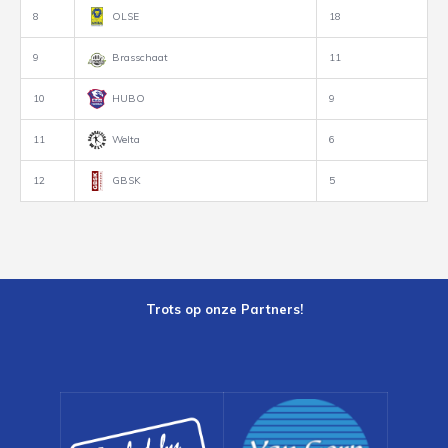
8
OLSE
18
9
Brasschaat
11
10
HUBO
9
11
Welta
6
12
GBSK
5
Trots op onze Partners!