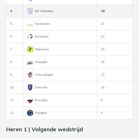
4
HC Schoten
28
5
Kortessem
23
6
Eynatten
21
7
Meeuwen
20
8
Overpelt
18
9
Uilenspiegel
11
10
Flemalle
10
11
Brussels
9
12
Evergem
0
Heren 1 | Volgende wedstrijd