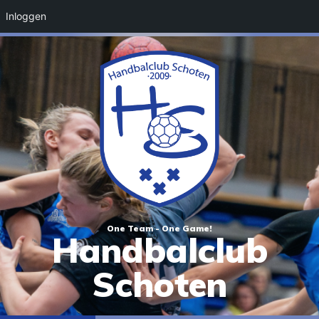
Inloggen
One Team - One Game!
Handbalclub
Schoten