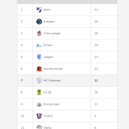
1
Eeklo
31
2
Evergem
29
3
Uilenspiegel
26
4
Bilzen
24
5
Izegem
23
6
Dendermonde
23
7
HC Schoten
21
8
OLSE
18
9
Brasschaat
11
10
HUBO
9
11
Welta
6