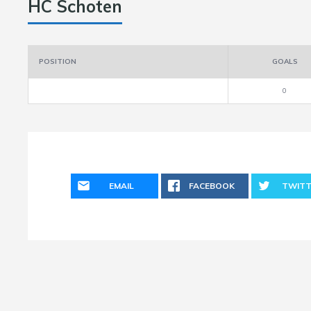
HC Schoten
POSITION
GOALS
0
EMAIL
FACEBOOK
TWITT