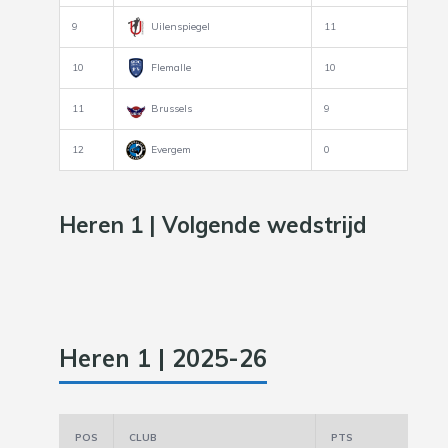
9
Uilenspiegel
11
10
Flemalle
10
11
Brussels
9
12
Evergem
0
Heren 1 | Volgende wedstrijd
Heren 1 | 2025-26
POS
CLUB
PTS