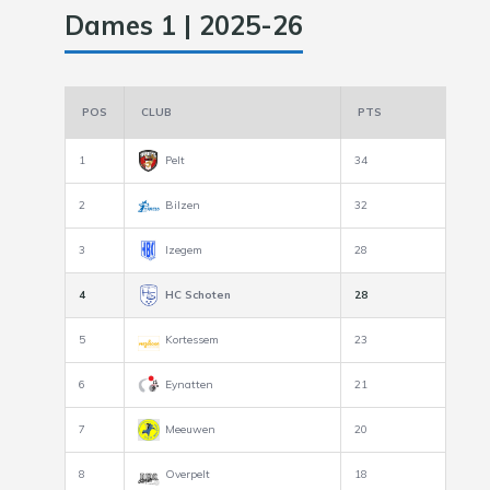
Dames 1 | 2025-26
POS
CLUB
PTS
1
Pelt
34
2
Bilzen
32
3
Izegem
28
4
HC Schoten
28
5
Kortessem
23
6
Eynatten
21
7
Meeuwen
20
8
Overpelt
18