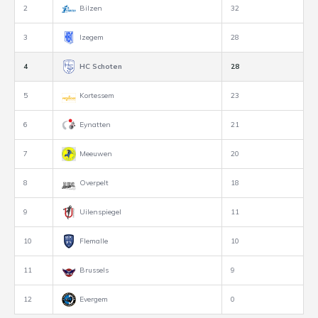
2
Bilzen
32
3
Izegem
28
4
HC Schoten
28
5
Kortessem
23
6
Eynatten
21
7
Meeuwen
20
8
Overpelt
18
9
Uilenspiegel
11
10
Flemalle
10
11
Brussels
9
12
Evergem
0