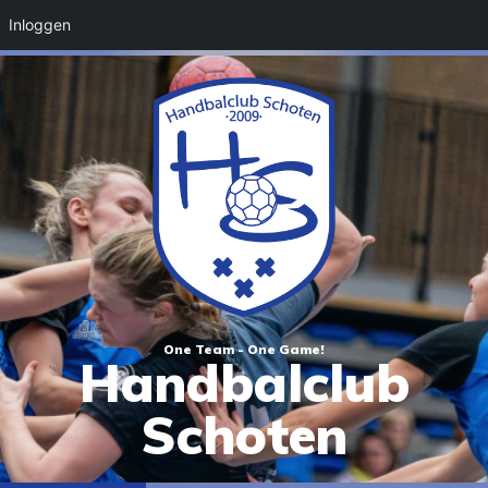
Inloggen
One Team - One Game!
Handbalclub
Schoten