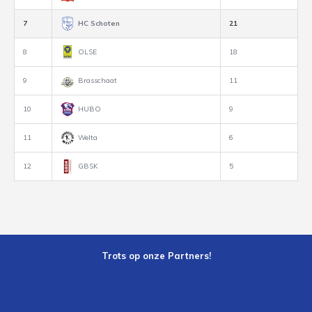
7
HC Schoten
21
8
OLSE
18
9
Brasschaat
11
10
HUBO
9
11
Welta
6
12
GBSK
5
Trots op onze Partners!