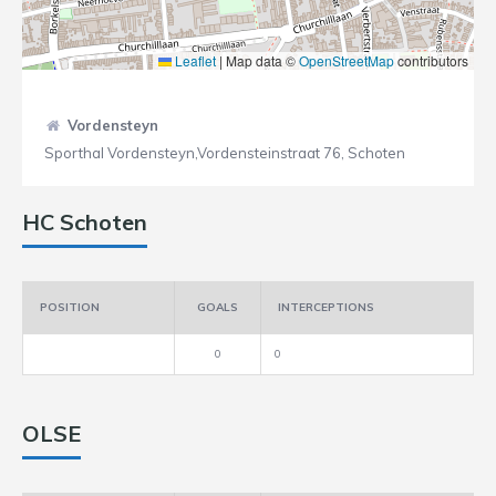
Leaflet
|
Map data ©
OpenStreetMap
contributors
Vordensteyn
Sporthal Vordensteyn,Vordensteinstraat 76, Schoten
HC Schoten
POSITION
GOALS
INTERCEPTIONS
0
0
OLSE