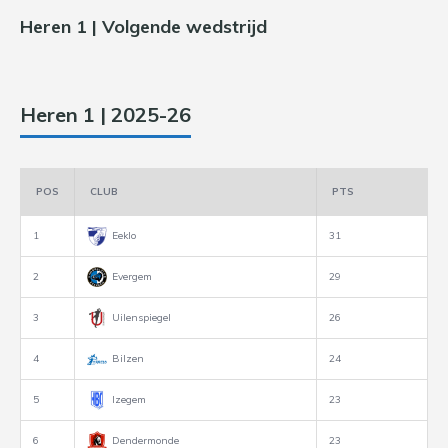
Heren 1 | Volgende wedstrijd
Heren 1 | 2025-26
POS
CLUB
PTS
1
Eeklo
31
2
Evergem
29
3
Uilenspiegel
26
4
Bilzen
24
5
Izegem
23
6
Dendermonde
23