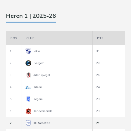
Heren 1 | 2025-26
POS
CLUB
PTS
1
Eeklo
31
2
Evergem
29
3
Uilenspiegel
26
4
Bilzen
24
5
Izegem
23
6
Dendermonde
23
7
HC Schoten
21