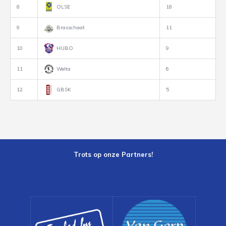
8
OLSE
18
9
Brasschaat
11
10
HUBO
9
11
Welta
6
12
GBSK
5
Trots op onze Partners!