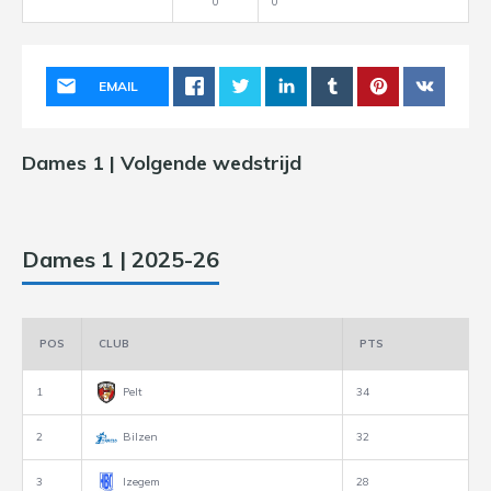
0
0
EMAIL
Dames 1 | Volgende wedstrijd
Dames 1 | 2025-26
POS
CLUB
PTS
1
Pelt
34
2
Bilzen
32
3
Izegem
28