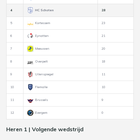
4
HC Schoten
28
5
Kortessem
23
6
Eynatten
21
7
Meeuwen
20
8
Overpelt
18
9
Uilenspiegel
11
10
Flemalle
10
11
Brussels
9
12
Evergem
0
Heren 1 | Volgende wedstrijd