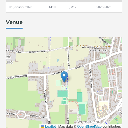
31 januari, 2026
14:00
JM12
2025-2026
Venue
Leaflet
|
Map data ©
OpenStreetMap
contributors