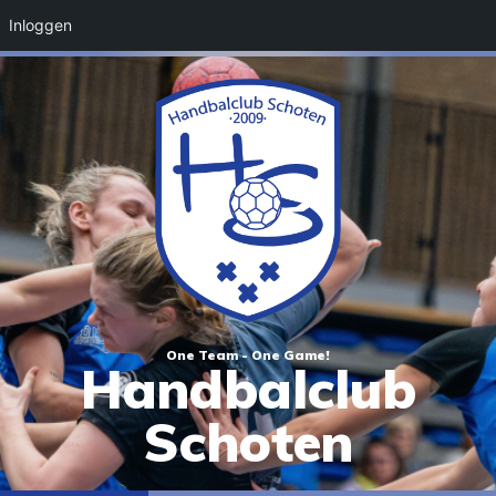
Inloggen
One Team - One Game!
Handbalclub
Schoten