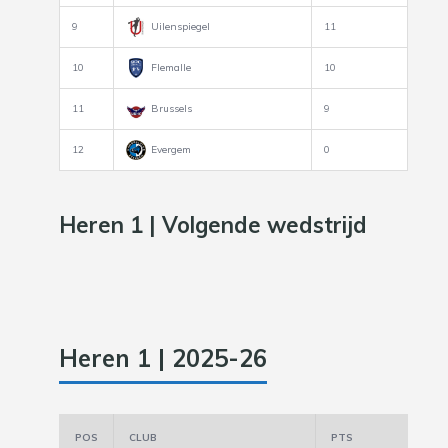
9
Uilenspiegel
11
10
Flemalle
10
11
Brussels
9
12
Evergem
0
Heren 1 | Volgende wedstrijd
Heren 1 | 2025-26
POS
CLUB
PTS