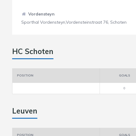
Vordensteyn
Sporthal Vordensteyn,Vordensteinstraat 76, Schoten
HC Schoten
POSITION
GOALS
0
Leuven
POSITION
GOALS