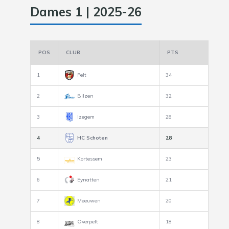
Dames 1 | 2025-26
POS
CLUB
PTS
1
Pelt
34
2
Bilzen
32
3
Izegem
28
4
HC Schoten
28
5
Kortessem
23
6
Eynatten
21
7
Meeuwen
20
8
Overpelt
18