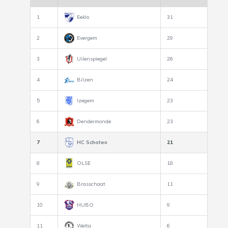
1
Eeklo
31
2
Evergem
29
3
Uilenspiegel
26
4
Bilzen
24
5
Izegem
23
6
Dendermonde
23
7
HC Schoten
21
8
OLSE
18
9
Brasschaat
11
10
HUBO
9
11
Welta
6