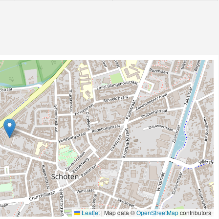
Leaflet
|
Map data ©
OpenStreetMap
contributors