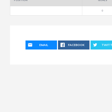
POSITION
GOALS
0
EMAIL
FACEBOOK
TWITT