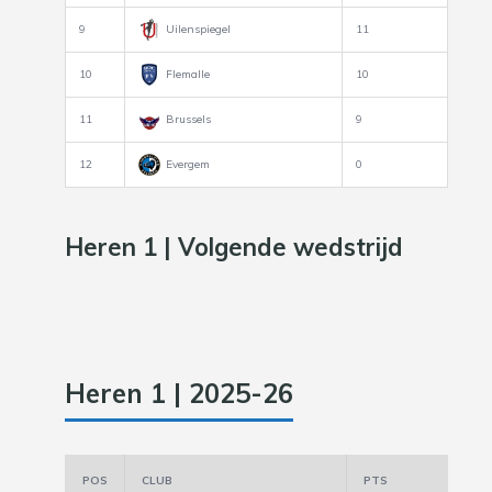
9
Uilenspiegel
11
10
Flemalle
10
11
Brussels
9
12
Evergem
0
Heren 1 | Volgende wedstrijd
Heren 1 | 2025-26
POS
CLUB
PTS