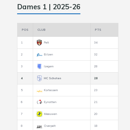
Dames 1 | 2025-26
POS
CLUB
PTS
1
Pelt
34
2
Bilzen
32
3
Izegem
28
4
HC Schoten
28
5
Kortessem
23
6
Eynatten
21
7
Meeuwen
20
8
Overpelt
18