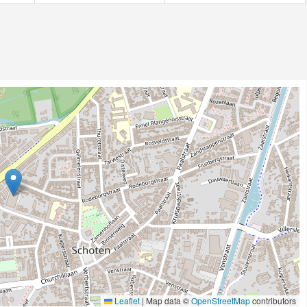
Leaflet
|
Map data ©
OpenStreetMap
contributors