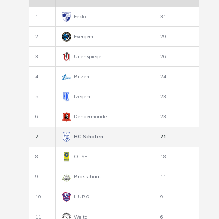
1
Eeklo
31
2
Evergem
29
3
Uilenspiegel
26
4
Bilzen
24
5
Izegem
23
6
Dendermonde
23
7
HC Schoten
21
8
OLSE
18
9
Brasschaat
11
10
HUBO
9
11
Welta
6