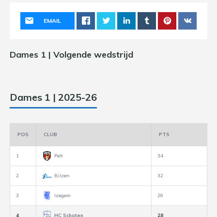
EMAIL
Dames 1 | Volgende wedstrijd
Dames 1 | 2025-26
POS
CLUB
PTS
1
Pelt
34
2
Bilzen
32
3
Izegem
28
4
HC Schoten
28