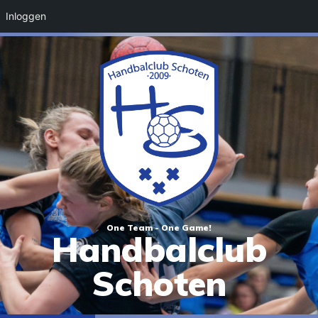
Inloggen
One Team - One Game!
Handbalclub
Schoten