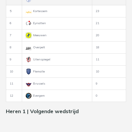
5
Kortessem
23
6
Eynatten
21
7
Meeuwen
20
8
Overpelt
18
9
Uilenspiegel
11
10
Flemalle
10
11
Brussels
9
12
Evergem
0
Heren 1 | Volgende wedstrijd