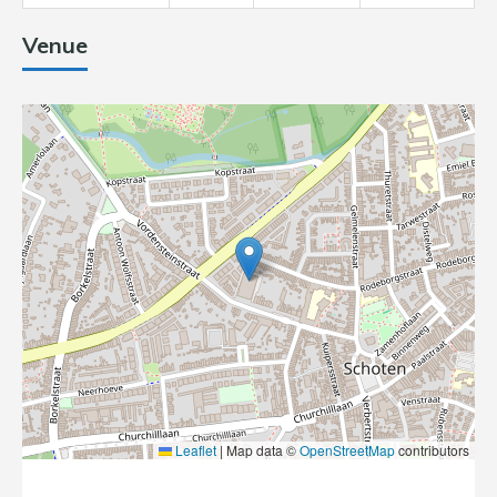
Venue
Leaflet
|
Map data ©
OpenStreetMap
contributors