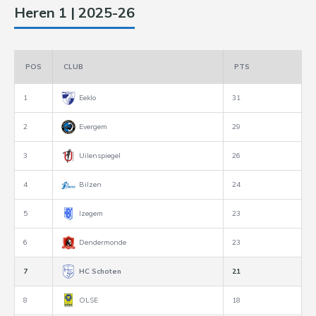
Heren 1 | 2025-26
POS
CLUB
PTS
1
Eeklo
31
2
Evergem
29
3
Uilenspiegel
26
4
Bilzen
24
5
Izegem
23
6
Dendermonde
23
7
HC Schoten
21
8
OLSE
18