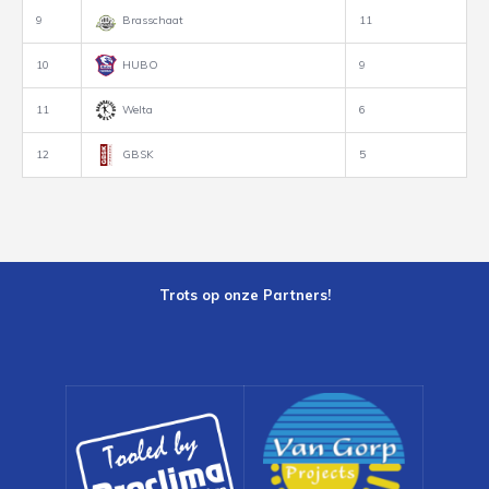
9
Brasschaat
11
10
HUBO
9
11
Welta
6
12
GBSK
5
Trots op onze Partners!