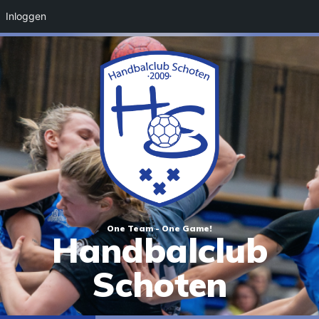
Inloggen
One Team - One Game!
Handbalclub
Schoten