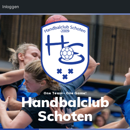
Inloggen
One Team - One Game!
Handbalclub
Schoten