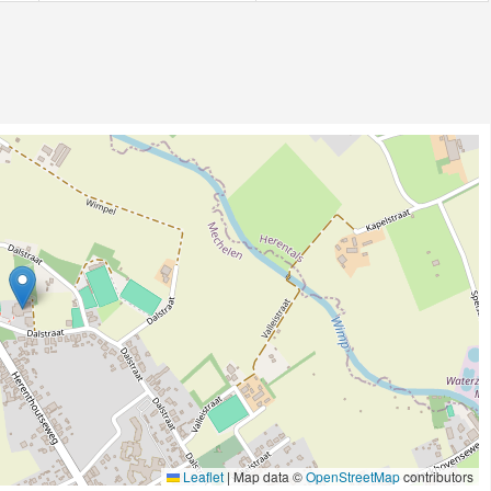
Leaflet
|
Map data ©
OpenStreetMap
contributors