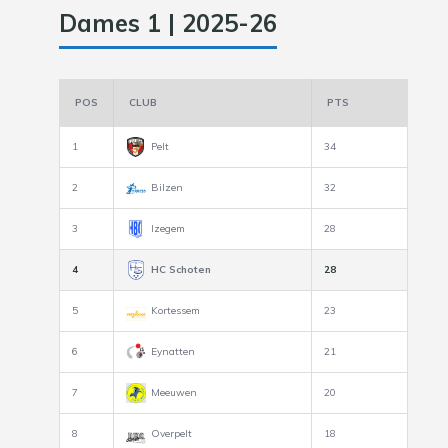
Dames 1 | 2025-26
POS
CLUB
PTS
1
Pelt
34
2
Bilzen
32
3
Izegem
28
4
HC Schoten
28
5
Kortessem
23
6
Eynatten
21
7
Meeuwen
20
8
Overpelt
18