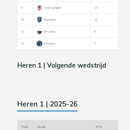
9
Uilenspiegel
11
10
Flemalle
10
11
Brussels
9
12
Evergem
0
Heren 1 | Volgende wedstrijd
Heren 1 | 2025-26
POS
CLUB
PTS