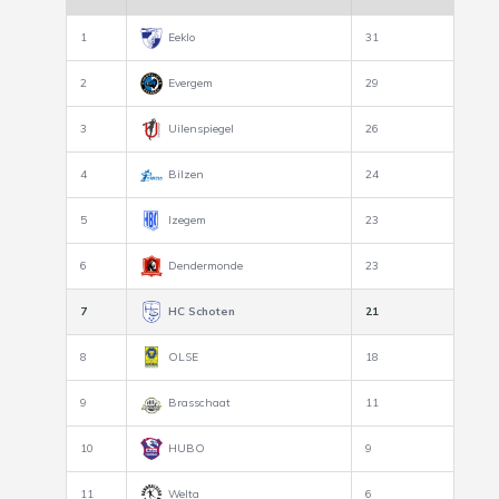
1
Eeklo
31
2
Evergem
29
3
Uilenspiegel
26
4
Bilzen
24
5
Izegem
23
6
Dendermonde
23
7
HC Schoten
21
8
OLSE
18
9
Brasschaat
11
10
HUBO
9
11
Welta
6