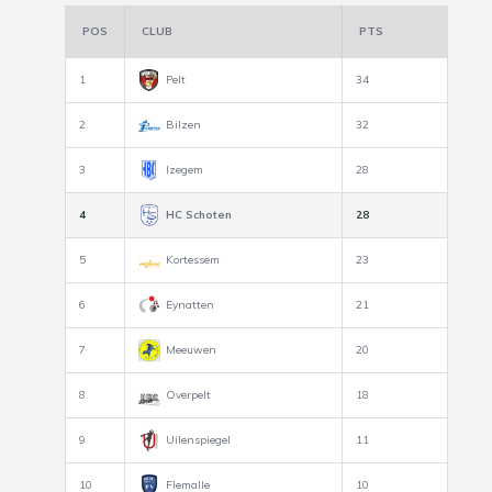
POS
CLUB
PTS
1
Pelt
34
2
Bilzen
32
3
Izegem
28
4
HC Schoten
28
5
Kortessem
23
6
Eynatten
21
7
Meeuwen
20
8
Overpelt
18
9
Uilenspiegel
11
10
Flemalle
10