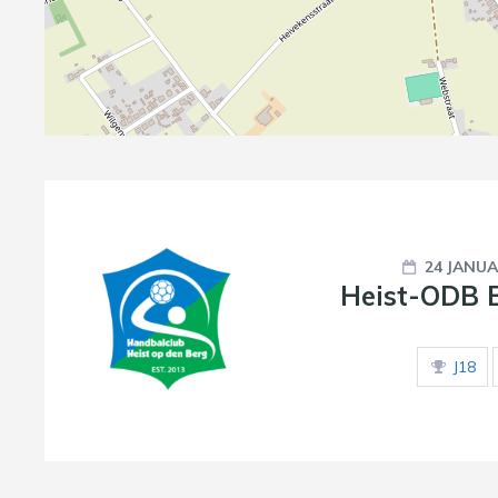
24 JANUA
Heist-ODB 
J18