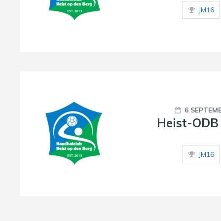
JM16
6 SEPTEMB
Heist-ODB 
JM16