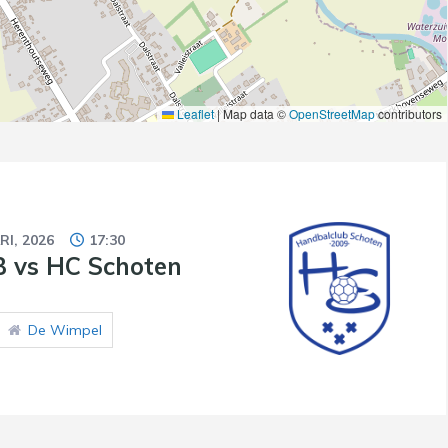
Leaflet
|
Map data ©
OpenStreetMap
contributors
RI, 2026
17:30
B vs HC Schoten
De Wimpel