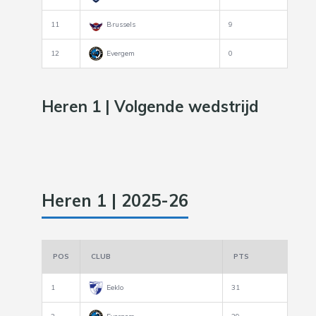
11
Brussels
9
12
Evergem
0
Heren 1 | Volgende wedstrijd
Heren 1 | 2025-26
POS
CLUB
PTS
1
Eeklo
31