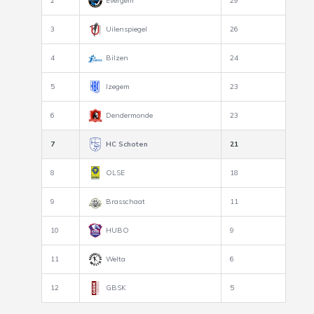
2
Evergem
29
3
Uilenspiegel
26
4
Bilzen
24
5
Izegem
23
6
Dendermonde
23
7
HC Schoten
21
8
OLSE
18
9
Brasschaat
11
10
HUBO
9
11
Welta
6
12
GBSK
5