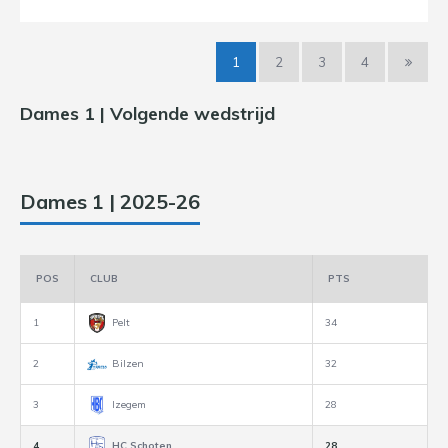
1
2
3
4
Dames 1 | Volgende wedstrijd
Dames 1 | 2025-26
POS
CLUB
PTS
1
Pelt
34
2
Bilzen
32
3
Izegem
28
4
HC Schoten
28