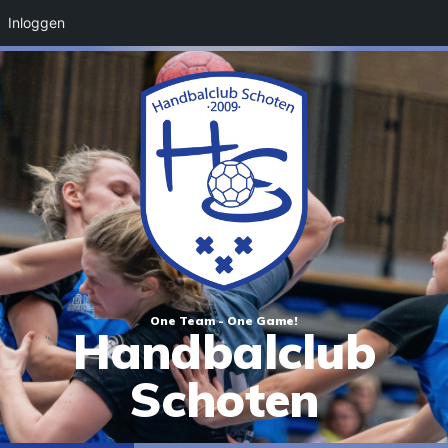
Inloggen
One Team - One Game!
Handbalclub
Schoten