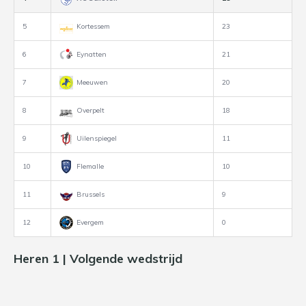
5
Kortessem
23
6
Eynatten
21
7
Meeuwen
20
8
Overpelt
18
9
Uilenspiegel
11
10
Flemalle
10
11
Brussels
9
12
Evergem
0
Heren 1 | Volgende wedstrijd