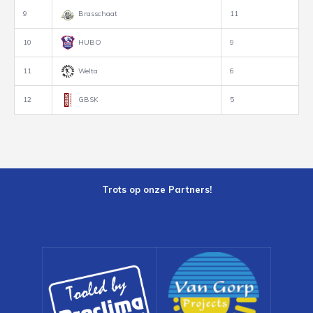
9
Brasschaat
11
10
HUBO
9
11
Welta
6
12
GBSK
5
Trots op onze Partners!