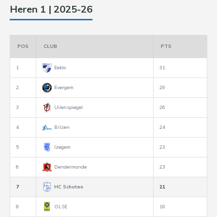
Heren 1 | 2025-26
POS
CLUB
PTS
1
Eeklo
31
2
Evergem
29
3
Uilenspiegel
26
4
Bilzen
24
5
Izegem
23
6
Dendermonde
23
7
HC Schoten
21
8
OLSE
18