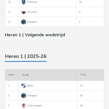
10
Flemalle
10
11
Brussels
9
12
Evergem
0
Heren 1 | Volgende wedstrijd
Heren 1 | 2025-26
POS
CLUB
PTS
1
Eeklo
31
2
Evergem
29
3
Uilenspiegel
26