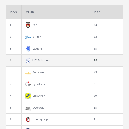
POS
CLUB
PTS
1
Pelt
34
2
Bilzen
32
3
Izegem
28
4
HC Schoten
28
5
Kortessem
23
6
Eynatten
21
7
Meeuwen
20
8
Overpelt
18
9
Uilenspiegel
11