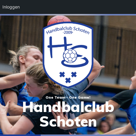
Inloggen
One Team - One Game!
Handbalclub
Schoten