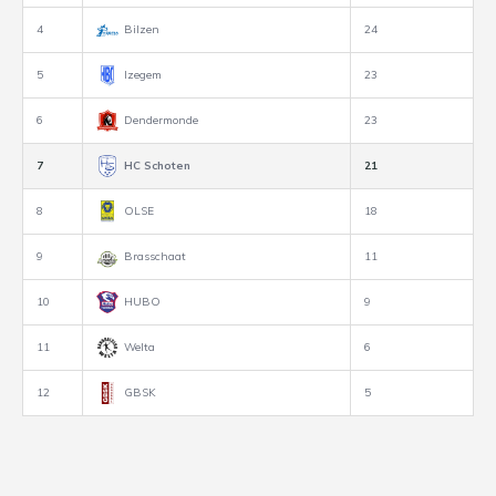
4
Bilzen
24
5
Izegem
23
6
Dendermonde
23
7
HC Schoten
21
8
OLSE
18
9
Brasschaat
11
10
HUBO
9
11
Welta
6
12
GBSK
5