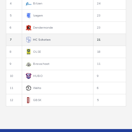
4
Bilzen
24
5
Izegem
23
6
Dendermonde
23
7
HC Schoten
21
8
OLSE
18
9
Brasschaat
11
10
HUBO
9
11
Welta
6
12
GBSK
5