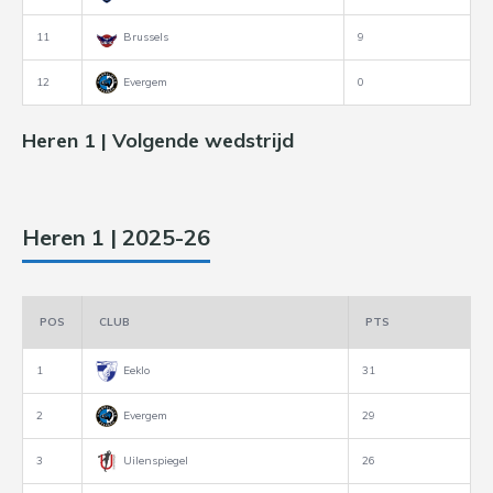
11
Brussels
9
12
Evergem
0
Heren 1 | Volgende wedstrijd
Heren 1 | 2025-26
POS
CLUB
PTS
1
Eeklo
31
2
Evergem
29
3
Uilenspiegel
26