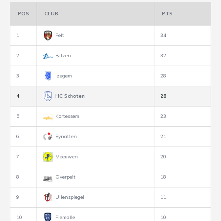
POS
CLUB
PTS
1
Pelt
34
2
Bilzen
32
3
Izegem
28
4
HC Schoten
28
5
Kortessem
23
6
Eynatten
21
7
Meeuwen
20
8
Overpelt
18
9
Uilenspiegel
11
10
Flemalle
10