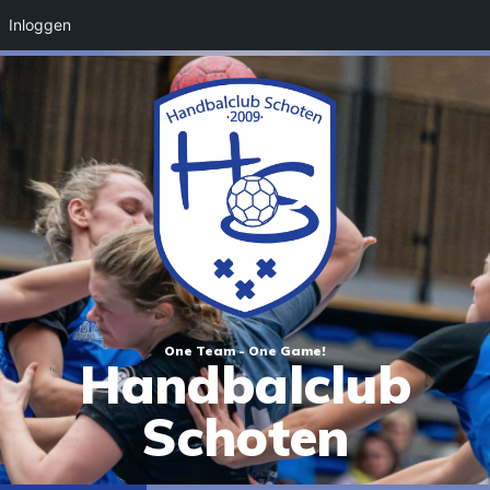
Inloggen
One Team - One Game!
Handbalclub
Schoten