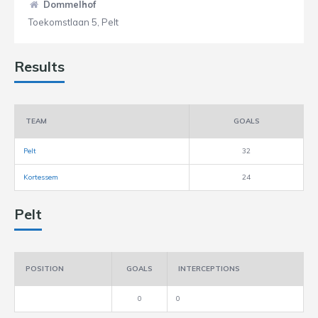
Dommelhof
Toekomstlaan 5, Pelt
Results
TEAM
GOALS
Pelt
32
Kortessem
24
Pelt
POSITION
GOALS
INTERCEPTIONS
0
0