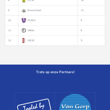
8
OLSE
18
9
Brasschaat
11
10
HUBO
9
11
Welta
6
12
GBSK
5
Trots op onze Partners!