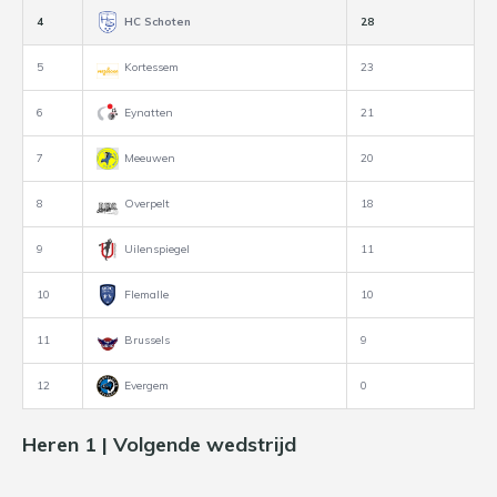
4
HC Schoten
28
5
Kortessem
23
6
Eynatten
21
7
Meeuwen
20
8
Overpelt
18
9
Uilenspiegel
11
10
Flemalle
10
11
Brussels
9
12
Evergem
0
Heren 1 | Volgende wedstrijd