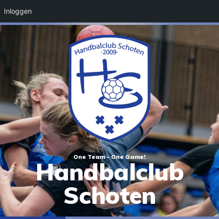
Inloggen
One Team - One Game!
Handbalclub
Schoten