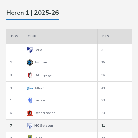
Heren 1 | 2025-26
POS
CLUB
PTS
1
Eeklo
31
2
Evergem
29
3
Uilenspiegel
26
4
Bilzen
24
5
Izegem
23
6
Dendermonde
23
7
HC Schoten
21