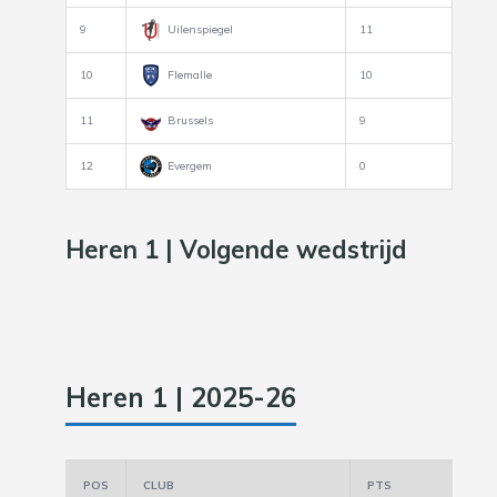
9
Uilenspiegel
11
10
Flemalle
10
11
Brussels
9
12
Evergem
0
Heren 1 | Volgende wedstrijd
Heren 1 | 2025-26
POS
CLUB
PTS