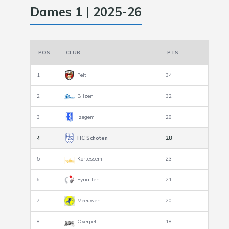
Dames 1 | 2025-26
POS
CLUB
PTS
1
Pelt
34
2
Bilzen
32
3
Izegem
28
4
HC Schoten
28
5
Kortessem
23
6
Eynatten
21
7
Meeuwen
20
8
Overpelt
18