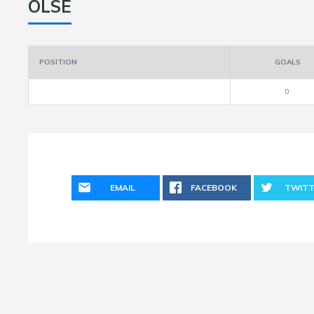
OLSE
POSITION
GOALS
0
EMAIL
FACEBOOK
TWITT