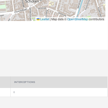
Leaflet
|
Map data ©
OpenStreetMap
contributors
INTERCEPTIONS
0