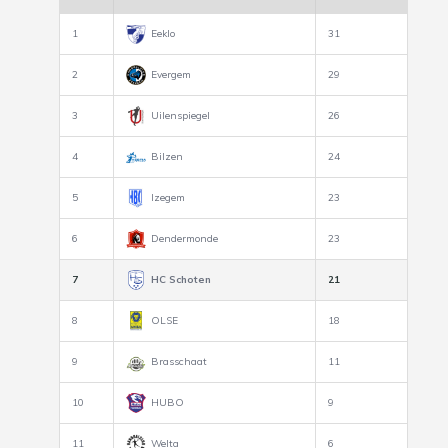
1
Eeklo
31
2
Evergem
29
3
Uilenspiegel
26
4
Bilzen
24
5
Izegem
23
6
Dendermonde
23
7
HC Schoten
21
8
OLSE
18
9
Brasschaat
11
10
HUBO
9
11
Welta
6