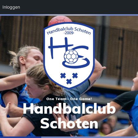
Inloggen
One Team - One Game!
Handbalclub
Schoten