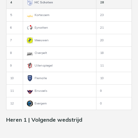
4
HC Schoten
28
5
Kortessem
23
6
Eynatten
21
7
Meeuwen
20
8
Overpelt
18
9
Uilenspiegel
11
10
Flemalle
10
11
Brussels
9
12
Evergem
0
Heren 1 | Volgende wedstrijd