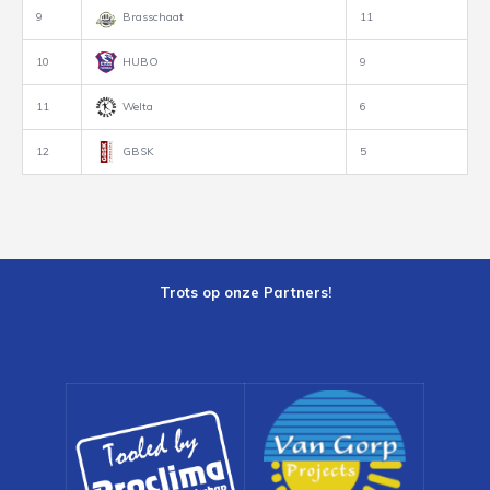
9
Brasschaat
11
10
HUBO
9
11
Welta
6
12
GBSK
5
Trots op onze Partners!