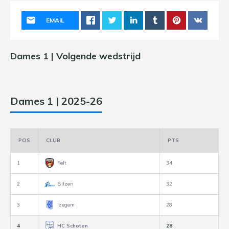
EMAIL
Dames 1 | Volgende wedstrijd
Dames 1 | 2025-26
POS
CLUB
PTS
1
Pelt
34
2
Bilzen
32
3
Izegem
28
4
HC Schoten
28