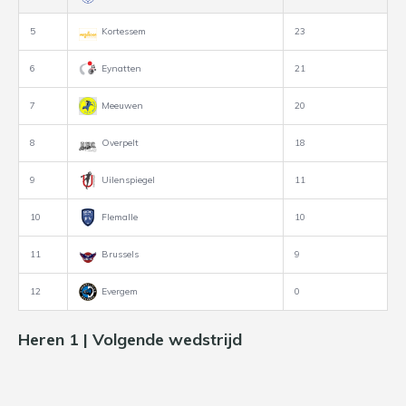
5
Kortessem
23
6
Eynatten
21
7
Meeuwen
20
8
Overpelt
18
9
Uilenspiegel
11
10
Flemalle
10
11
Brussels
9
12
Evergem
0
Heren 1 | Volgende wedstrijd