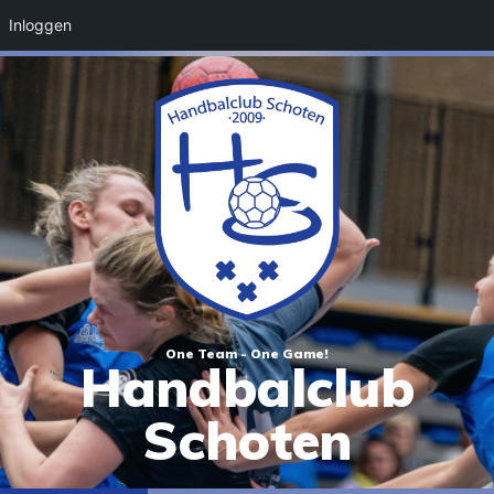
Inloggen
One Team - One Game!
Handbalclub
Schoten