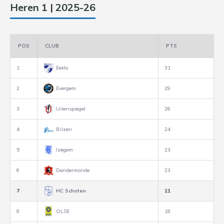
Heren 1 | 2025-26
POS
CLUB
PTS
1
Eeklo
31
2
Evergem
29
3
Uilenspiegel
26
4
Bilzen
24
5
Izegem
23
6
Dendermonde
23
7
HC Schoten
21
8
OLSE
18