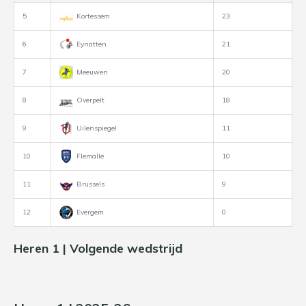
5
Kortessem
23
6
Eynatten
21
7
Meeuwen
20
8
Overpelt
18
9
Uilenspiegel
11
10
Flemalle
10
11
Brussels
9
12
Evergem
0
Heren 1 | Volgende wedstrijd