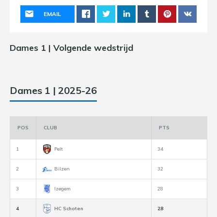
EMAIL
Dames 1 | Volgende wedstrijd
Dames 1 | 2025-26
POS
CLUB
PTS
1
Pelt
34
2
Bilzen
32
3
Izegem
28
4
HC Schoten
28