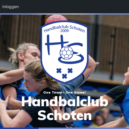
Inloggen
One Team - One Game!
Handbalclub
Schoten