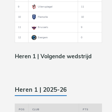
9
Uilenspiegel
11
10
Flemalle
10
11
Brussels
9
12
Evergem
0
Heren 1 | Volgende wedstrijd
Heren 1 | 2025-26
POS
CLUB
PTS