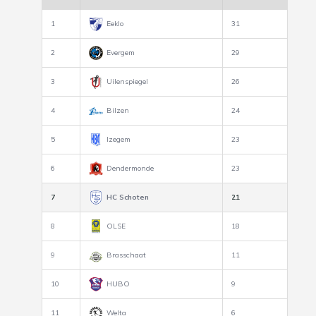
1
Eeklo
31
2
Evergem
29
3
Uilenspiegel
26
4
Bilzen
24
5
Izegem
23
6
Dendermonde
23
7
HC Schoten
21
8
OLSE
18
9
Brasschaat
11
10
HUBO
9
11
Welta
6