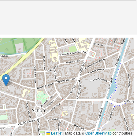
Leaflet
|
Map data ©
OpenStreetMap
contributors