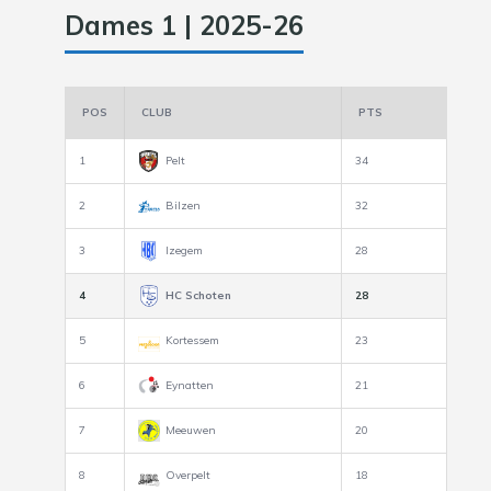
Dames 1 | 2025-26
POS
CLUB
PTS
1
Pelt
34
2
Bilzen
32
3
Izegem
28
4
HC Schoten
28
5
Kortessem
23
6
Eynatten
21
7
Meeuwen
20
8
Overpelt
18