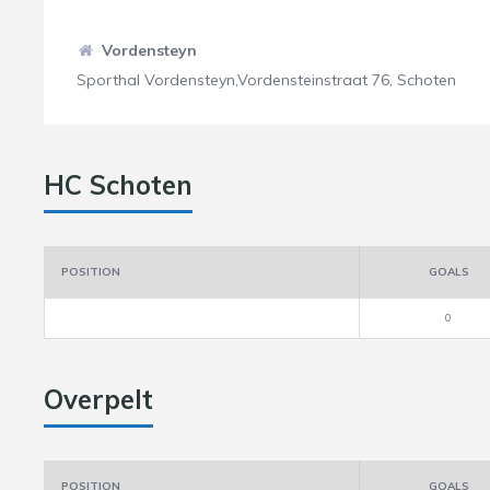
Vordensteyn
Sporthal Vordensteyn,Vordensteinstraat 76, Schoten
HC Schoten
POSITION
GOALS
0
Overpelt
POSITION
GOALS