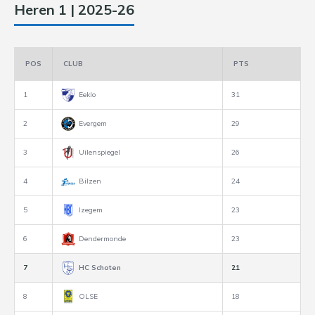
Heren 1 | 2025-26
POS
CLUB
PTS
1
Eeklo
31
2
Evergem
29
3
Uilenspiegel
26
4
Bilzen
24
5
Izegem
23
6
Dendermonde
23
7
HC Schoten
21
8
OLSE
18