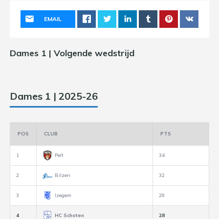
EMAIL
Dames 1 | Volgende wedstrijd
Dames 1 | 2025-26
POS
CLUB
PTS
1
Pelt
34
2
Bilzen
32
3
Izegem
28
4
HC Schoten
28