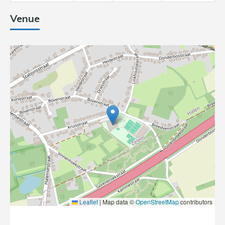
Venue
Leaflet
|
Map data ©
OpenStreetMap
contributors