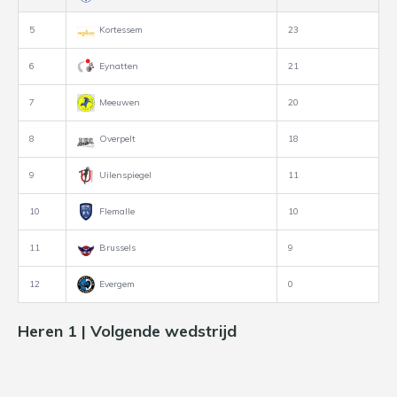
5
Kortessem
23
6
Eynatten
21
7
Meeuwen
20
8
Overpelt
18
9
Uilenspiegel
11
10
Flemalle
10
11
Brussels
9
12
Evergem
0
Heren 1 | Volgende wedstrijd