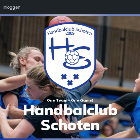
Inloggen
One Team - One Game!
Handbalclub
Schoten