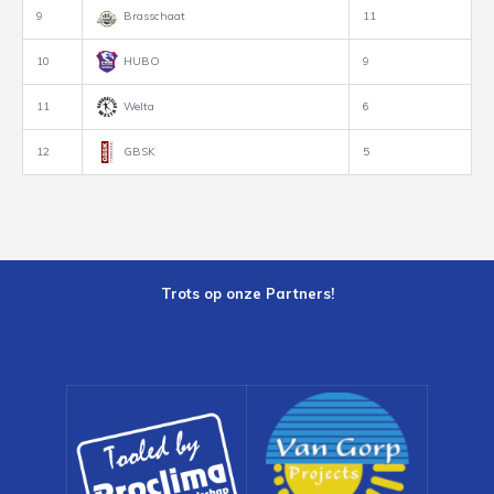
9
Brasschaat
11
10
HUBO
9
11
Welta
6
12
GBSK
5
Trots op onze Partners!