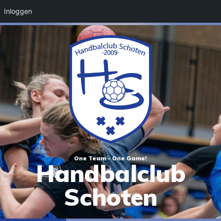
Inloggen
One Team - One Game!
Handbalclub
Schoten