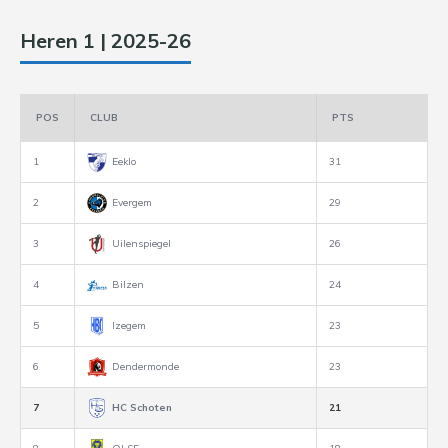
Heren 1 | 2025-26
POS
CLUB
PTS
1
Eeklo
31
2
Evergem
29
3
Uilenspiegel
26
4
Bilzen
24
5
Izegem
23
6
Dendermonde
23
7
HC Schoten
21