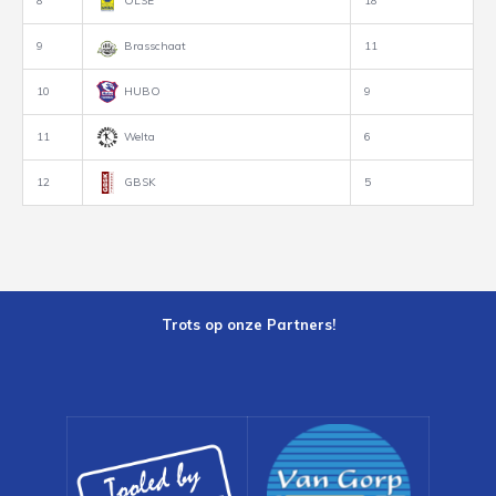
8
OLSE
18
9
Brasschaat
11
10
HUBO
9
11
Welta
6
12
GBSK
5
Trots op onze Partners!