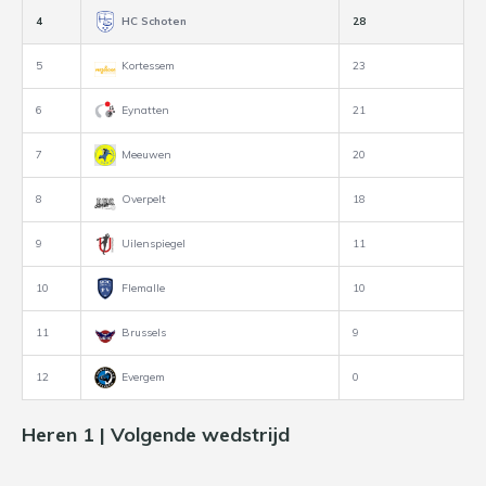
4
HC Schoten
28
5
Kortessem
23
6
Eynatten
21
7
Meeuwen
20
8
Overpelt
18
9
Uilenspiegel
11
10
Flemalle
10
11
Brussels
9
12
Evergem
0
Heren 1 | Volgende wedstrijd