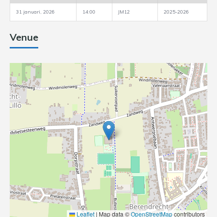
31 januari, 2026
14:00
JM12
2025-2026
Venue
Leaflet
|
Map data ©
OpenStreetMap
contributors