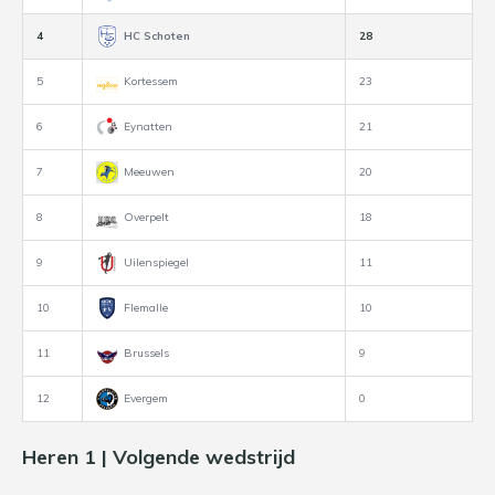
4
HC Schoten
28
5
Kortessem
23
6
Eynatten
21
7
Meeuwen
20
8
Overpelt
18
9
Uilenspiegel
11
10
Flemalle
10
11
Brussels
9
12
Evergem
0
Heren 1 | Volgende wedstrijd