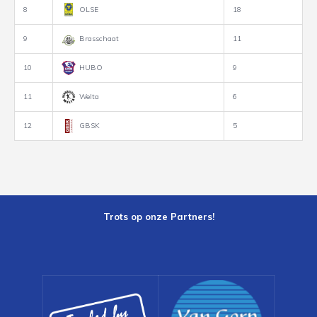
8
OLSE
18
9
Brasschaat
11
10
HUBO
9
11
Welta
6
12
GBSK
5
Trots op onze Partners!