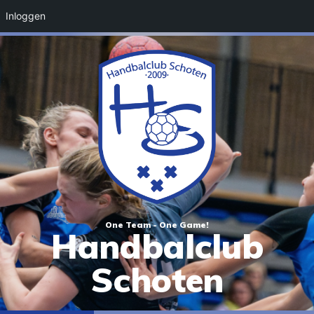
Inloggen
One Team - One Game!
Handbalclub
Schoten