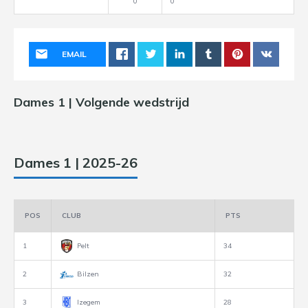
0
0
EMAIL
Dames 1 | Volgende wedstrijd
Dames 1 | 2025-26
POS
CLUB
PTS
1
Pelt
34
2
Bilzen
32
3
Izegem
28