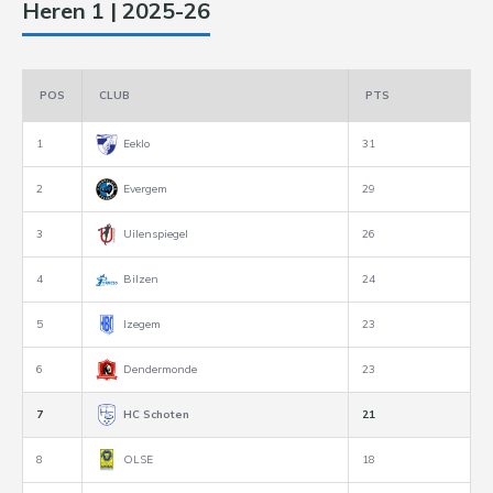
Heren 1 | 2025-26
POS
CLUB
PTS
1
Eeklo
31
2
Evergem
29
3
Uilenspiegel
26
4
Bilzen
24
5
Izegem
23
6
Dendermonde
23
7
HC Schoten
21
8
OLSE
18