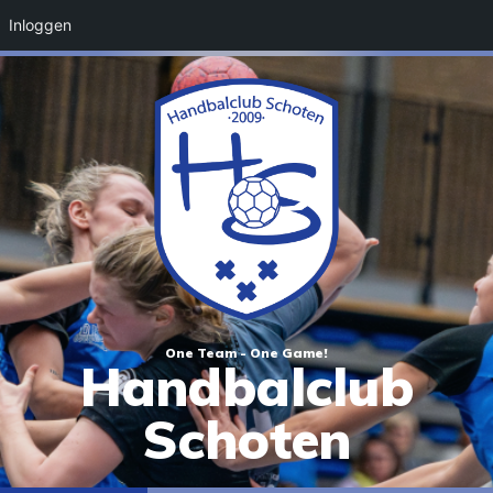
Inloggen
One Team - One Game!
Handbalclub
Schoten