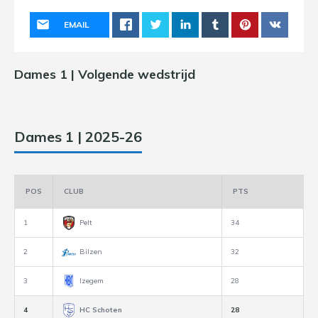
EMAIL
Dames 1 | Volgende wedstrijd
Dames 1 | 2025-26
POS
CLUB
PTS
1
Pelt
34
2
Bilzen
32
3
Izegem
28
4
HC Schoten
28