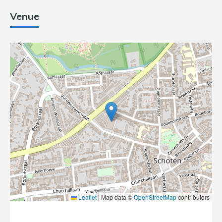
Venue
Leaflet
|
Map data ©
OpenStreetMap
contributors