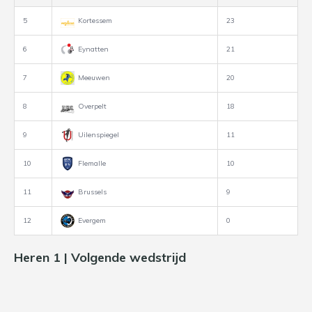
5
Kortessem
23
6
Eynatten
21
7
Meeuwen
20
8
Overpelt
18
9
Uilenspiegel
11
10
Flemalle
10
11
Brussels
9
12
Evergem
0
Heren 1 | Volgende wedstrijd