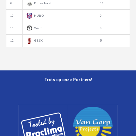
9
Brasschaat
11
10
HUBO
9
11
Welta
6
12
GBSK
5
Trots op onze Partners!