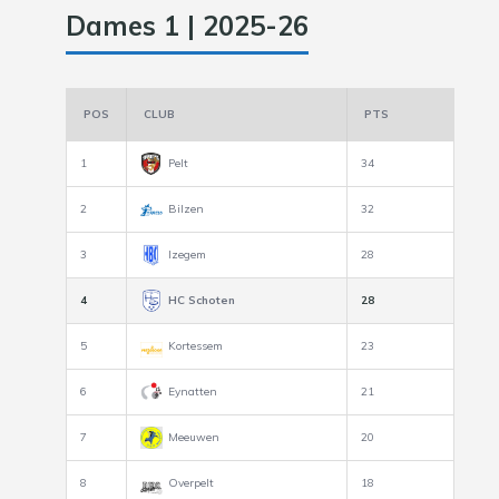
Dames 1 | 2025-26
POS
CLUB
PTS
1
Pelt
34
2
Bilzen
32
3
Izegem
28
4
HC Schoten
28
5
Kortessem
23
6
Eynatten
21
7
Meeuwen
20
8
Overpelt
18