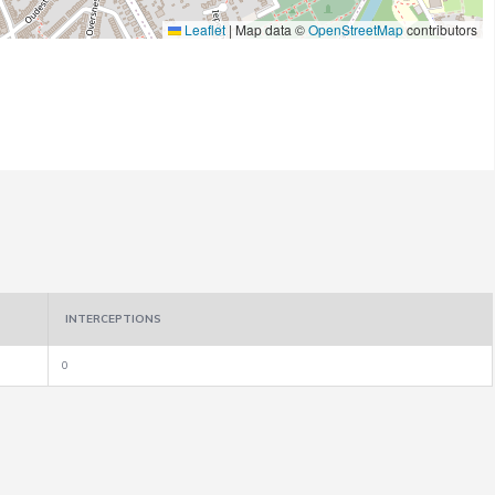
Leaflet
|
Map data ©
OpenStreetMap
contributors
INTERCEPTIONS
0