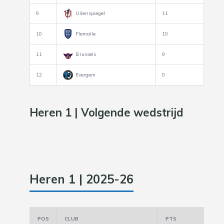
9
Uilenspiegel
11
10
Flemalle
10
11
Brussels
9
12
Evergem
0
Heren 1 | Volgende wedstrijd
Heren 1 | 2025-26
POS
CLUB
PTS