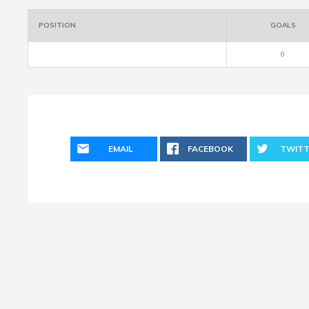
POSITION
GOALS
0
EMAIL
FACEBOOK
TWITT