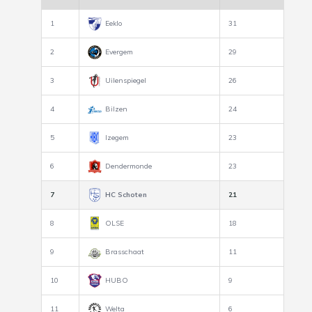
1
Eeklo
31
2
Evergem
29
3
Uilenspiegel
26
4
Bilzen
24
5
Izegem
23
6
Dendermonde
23
7
HC Schoten
21
8
OLSE
18
9
Brasschaat
11
10
HUBO
9
11
Welta
6