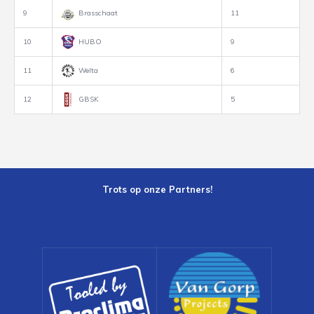
9
Brasschaat
11
10
HUBO
9
11
Welta
6
12
GBSK
5
Trots op onze Partners!