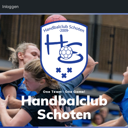
Inloggen
One Team - One Game!
Handbalclub
Schoten