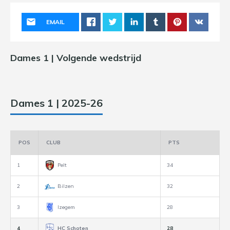
EMAIL
Dames 1 | Volgende wedstrijd
Dames 1 | 2025-26
POS
CLUB
PTS
1
Pelt
34
2
Bilzen
32
3
Izegem
28
4
HC Schoten
28