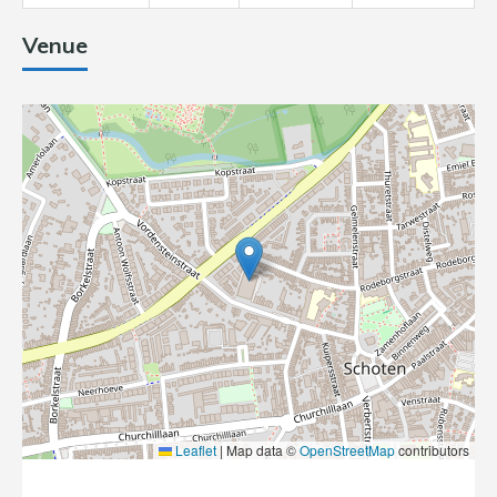
Venue
Leaflet
|
Map data ©
OpenStreetMap
contributors