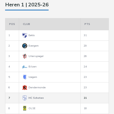
Heren 1 | 2025-26
POS
CLUB
PTS
1
Eeklo
31
2
Evergem
29
3
Uilenspiegel
26
4
Bilzen
24
5
Izegem
23
6
Dendermonde
23
7
HC Schoten
21
8
OLSE
18