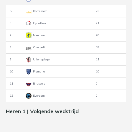
5
Kortessem
23
6
Eynatten
21
7
Meeuwen
20
8
Overpelt
18
9
Uilenspiegel
11
10
Flemalle
10
11
Brussels
9
12
Evergem
0
Heren 1 | Volgende wedstrijd