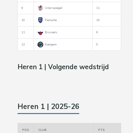
9
Uilenspiegel
11
10
Flemalle
10
11
Brussels
9
12
Evergem
0
Heren 1 | Volgende wedstrijd
Heren 1 | 2025-26
POS
CLUB
PTS