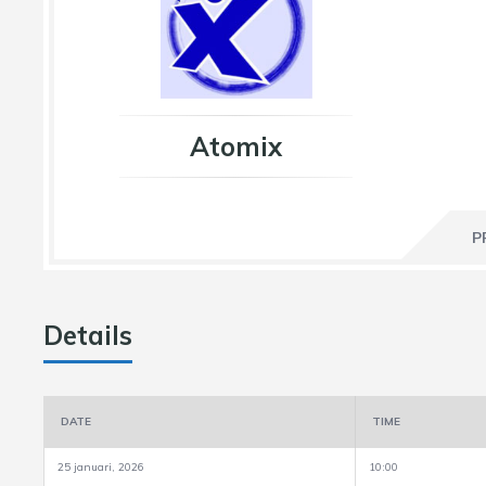
Atomix
P
Details
DATE
TIME
25 januari, 2026
10:00