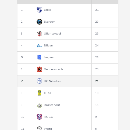
1
Eeklo
31
2
Evergem
29
3
Uilenspiegel
26
4
Bilzen
24
5
Izegem
23
6
Dendermonde
23
7
HC Schoten
21
8
OLSE
18
9
Brasschaat
11
10
HUBO
9
11
Welta
6