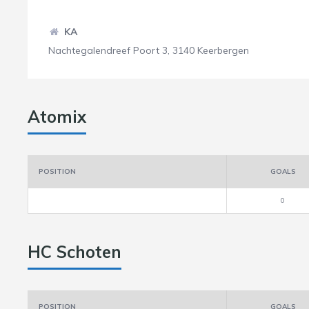
KA
Nachtegalendreef Poort 3, 3140 Keerbergen
Atomix
POSITION
GOALS
0
HC Schoten
POSITION
GOALS