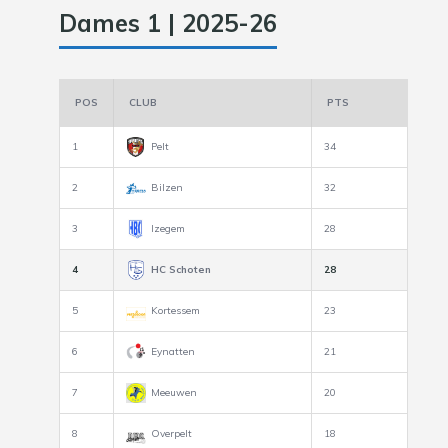
Dames 1 | 2025-26
POS
CLUB
PTS
1
Pelt
34
2
Bilzen
32
3
Izegem
28
4
HC Schoten
28
5
Kortessem
23
6
Eynatten
21
7
Meeuwen
20
8
Overpelt
18