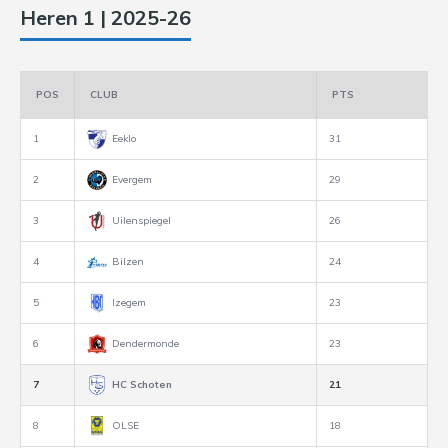
Heren 1 | 2025-26
POS
CLUB
PTS
1
Eeklo
31
2
Evergem
29
3
Uilenspiegel
26
4
Bilzen
24
5
Izegem
23
6
Dendermonde
23
7
HC Schoten
21
8
OLSE
18