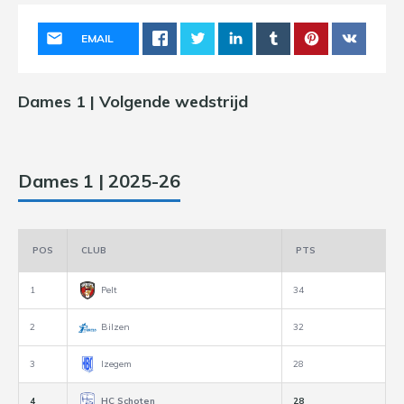
EMAIL
Dames 1 | Volgende wedstrijd
Dames 1 | 2025-26
POS
CLUB
PTS
1
Pelt
34
2
Bilzen
32
3
Izegem
28
4
HC Schoten
28