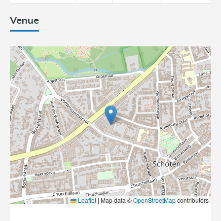
Venue
Leaflet
|
Map data ©
OpenStreetMap
contributors