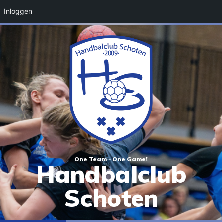
Inloggen
One Team - One Game!
Handbalclub
Schoten