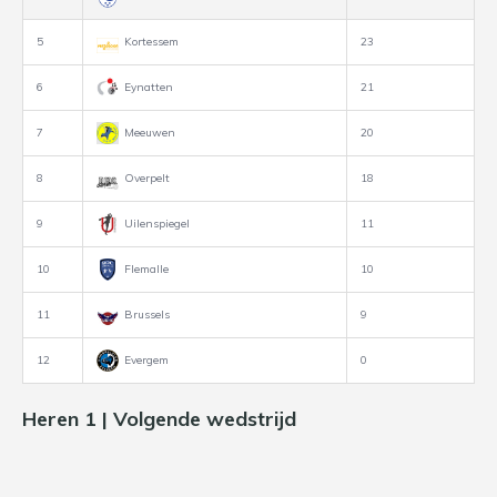
5
Kortessem
23
6
Eynatten
21
7
Meeuwen
20
8
Overpelt
18
9
Uilenspiegel
11
10
Flemalle
10
11
Brussels
9
12
Evergem
0
Heren 1 | Volgende wedstrijd