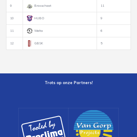
9
Brasschaat
11
10
HUBO
9
11
Welta
6
12
GBSK
5
Trots op onze Partners!