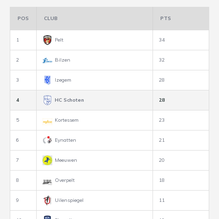
POS
CLUB
PTS
1
Pelt
34
2
Bilzen
32
3
Izegem
28
4
HC Schoten
28
5
Kortessem
23
6
Eynatten
21
7
Meeuwen
20
8
Overpelt
18
9
Uilenspiegel
11