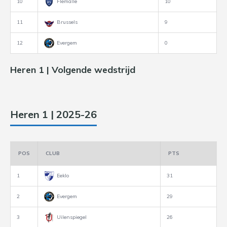
10
Flemalle
10
11
Brussels
9
12
Evergem
0
Heren 1 | Volgende wedstrijd
Heren 1 | 2025-26
POS
CLUB
PTS
1
Eeklo
31
2
Evergem
29
3
Uilenspiegel
26