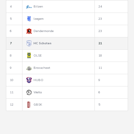
4
Bilzen
24
5
Izegem
23
6
Dendermonde
23
7
HC Schoten
21
8
OLSE
18
9
Brasschaat
11
10
HUBO
9
11
Welta
6
12
GBSK
5