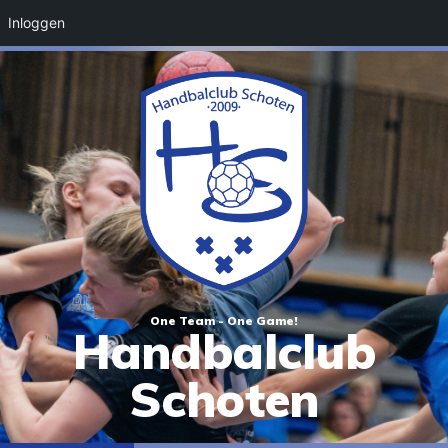
Inloggen
One Team - One Game!
Handbalclub
Schoten